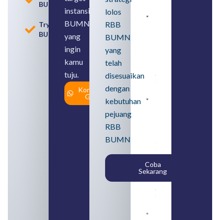
BUMN
instansi
lolos
Contoh
BUMN
RBB
Tryout
BUMN dan
BUMN
BUMD
yang
BUMN
Pengertian,
ingin
yang
Perbedaan,
serta Jenis
kamu
telah
Usahanya
tuju.
August 6,
disesuaikan
2026
dengan
Konsultasi
Gratis
kebutuhan
Loker
BUMN
pejuang
2026
untuk
RBB
Lulusan
BUMN
SMA
Syarat,
Posisi,
Coba
dan
Sekarang
Cara
Daftar
August 5,
2026
Daftar 4