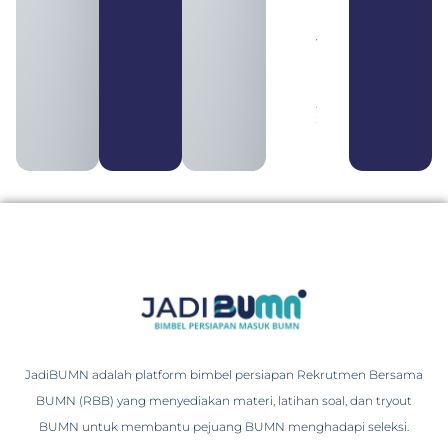
Bank Milik
BUMN
yang
Tergabung
dalam
Himbara
August 4,
2026
JadiBUMN adalah platform bimbel persiapan Rekrutmen Bersama
BUMN (RBB) yang menyediakan materi, latihan soal, dan tryout
BUMN untuk membantu pejuang BUMN menghadapi seleksi.