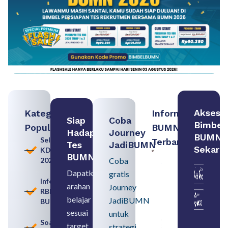
Akses
Kategori
Informasi
Siap
Coba
Bimbel
Populer
BUMN
Hadapi
Journey
BUMN
Seleksi
Terbaru:
Tes
JadiBUMN
Sekara
KDKMP
Persiapan
BUMN
2026
Coba
Seleksi
Rekrutmen
Dapatkan
gratis
dengan
Informasi
arahan
Memahami
Journey
RBB
Usia
belajar
JadiBUMN
BUMN
Pensiun
BUMN
sesuai
untuk
August 8,
Soal
target
strategi
2026