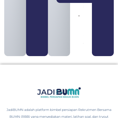
August 4,
2026
Pengertian
BUMN dan
BUMS Ciri-
Ciri, Tujuan,
serta
Perbedaannya
August 3, 2026
JadiBUMN adalah platform bimbel persiapan Rekrutmen Bersama
BUMN (RBB) yang menyediakan materi, latihan soal, dan tryout