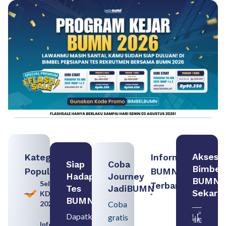
Akses
Kategori
Informasi
Siap
Coba
Bimbel
Populer
BUMN
Hadapi
Journey
BUMN
Seleksi
Terbaru:
Tes
JadiBUMN
Sekara
KDKMP
Contoh
BUMN
2026
Coba
BUMN dan
BUMD
Dapatkan
gratis
Pengertian,
Informasi