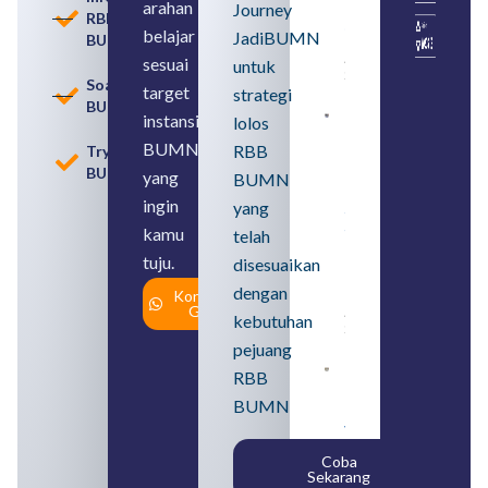
arahan
Perbedaan,
Journey
RBB
serta Jenis
belajar
JadiBUMN
BUMN
Usahanya
August 6,
sesuai
untuk
2026
Soal
target
strategi
BUMN
instansi
lolos
Loker
BUMN
BUMN
RBB
Tryout
2026
BUMN
untuk
yang
BUMN
Lulusan
ingin
yang
SMA
Syarat,
kamu
telah
Posisi,
tuju.
dan
disesuaikan
Cara
dengan
Konsultasi
Daftar
Gratis
August 5,
kebutuhan
2026
pejuang
Daftar 4
RBB
Bank Milik
BUMN
BUMN
yang
Tergabung
Coba
dalam
Sekarang
Himbara