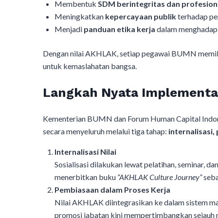
Membentuk
SDM berintegritas dan profesion
Meningkatkan
kepercayaan publik
terhadap pe
Menjadi
panduan etika kerja
dalam menghadapi 
Dengan nilai AKHLAK, setiap pegawai BUMN memiliki 
untuk kemaslahatan bangsa.
Langkah Nyata Implementa
Kementerian BUMN dan Forum Human Capital Indo
secara menyeluruh melalui tiga tahap:
internalisasi
Internalisasi Nilai
Sosialisasi dilakukan lewat pelatihan, seminar, d
menerbitkan buku
“AKHLAK Culture Journey”
seba
Pembiasaan dalam Proses Kerja
Nilai AKHLAK diintegrasikan ke dalam sistem ma
promosi jabatan kini mempertimbangkan sejauh ma