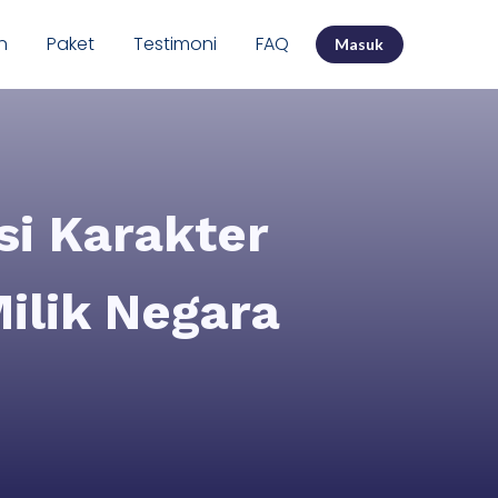
n
Paket
Testimoni
FAQ
Masuk
i Karakter
ilik Negara