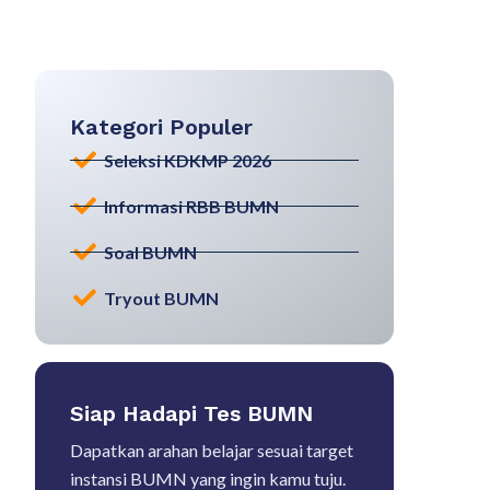
Kategori Populer
Seleksi KDKMP 2026
Informasi RBB BUMN
Soal BUMN
Tryout BUMN
Siap Hadapi Tes BUMN
Dapatkan arahan belajar sesuai target
instansi BUMN yang ingin kamu tuju.