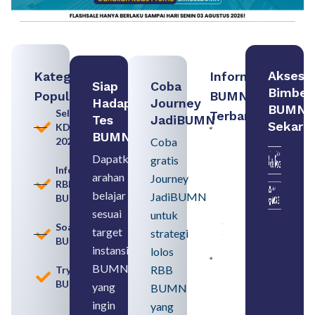
Akses
Kategori
Informasi
Siap
Coba
Bimbel
Populer
BUMN
Hadapi
Journey
BUMN
Seleksi
Terbaru:
Tes
JadiBUMN
Sekara
KDKMP
Persiapan
BUMN
2026
Coba
Seleksi
Rekrutmen
Dapatkan
gratis
dengan
Informasi
arahan
Memahami
Journey
RBB
Usia
belajar
JadiBUMN
BUMN
Pensiun
BUMN
sesuai
untuk
August 8,
Soal
target
strategi
2026
BUMN
instansi
lolos
Contoh
BUMN
RBB
Tryout
BUMN dan
BUMN
BUMD
yang
BUMN
Pengertian,
ingin
yang
Perbedaan,