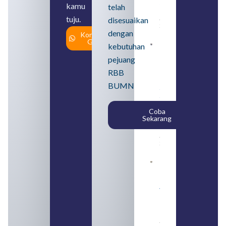
serta Jenis
kamu
telah
Usahanya
tuju.
August 6,
disesuaikan
2026
dengan
Konsultasi
Gratis
kebutuhan
Loker
BUMN
pejuang
2026
untuk
RBB
Lulusan
BUMN
SMA
Syarat,
Posisi,
Coba
dan
Sekarang
Cara
Daftar
August 5,
2026
Daftar 4
Bank Milik
BUMN
yang
Tergabung
dalam
Himbara
August 4,