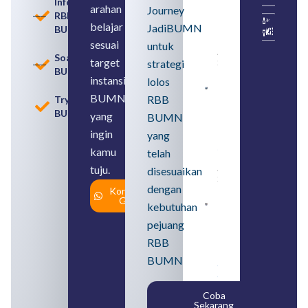
Informasi
arahan
Memahami
Journey
RBB
Usia
belajar
JadiBUMN
BUMN
Pensiun
BUMN
sesuai
untuk
August 8,
Soal
target
strategi
2026
BUMN
instansi
lolos
Contoh
BUMN
RBB
Tryout
BUMN dan
BUMN
BUMD
yang
BUMN
Pengertian,
ingin
yang
Perbedaan,
serta Jenis
kamu
telah
Usahanya
tuju.
August 6,
disesuaikan
2026
dengan
Konsultasi
Gratis
kebutuhan
Loker
BUMN
pejuang
2026
untuk
RBB
Lulusan
BUMN
SMA
Syarat,
Posisi,
Coba
dan
Sekarang
Cara