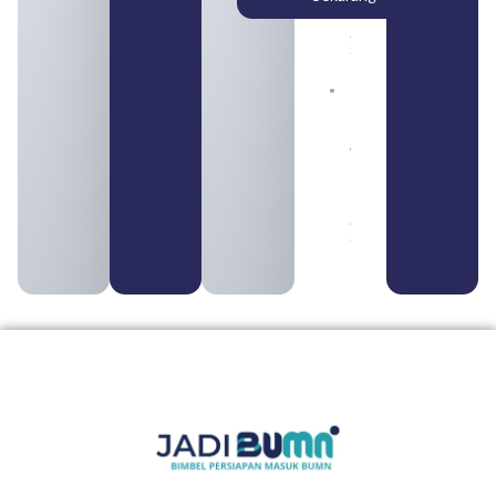
Daftar
August 5,
2026
Daftar 4
Bank Milik
BUMN
yang
Tergabung
dalam
Himbara
August 4,
2026