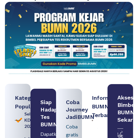
Akses
Kategori
Informasi
Siap
Coba
Bimbel
Populer
BUMN
Hadapi
Journey
BUMN
Seleksi
Terbaru:
Tes
JadiBUMN
Sekara
KDKMP
Persiapan
BUMN
2026
Coba
Seleksi
Rekrutmen
Dapatkan
gratis
dengan