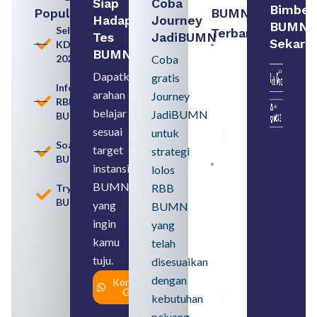
Siap
Coba
Bimbel
Populer
BUMN
Hadapi
Journey
BUMN
Seleksi
Terbaru:
Tes
JadiBUMN
Sekara
KDKMP
Contoh
BUMN
2026
Coba
BUMN dan
BUMD
Dapatkan
gratis
Pengertian,
Informasi
arahan
Perbedaan,
Journey
RBB
serta Jenis
belajar
JadiBUMN
BUMN
Usahanya
August 6,
sesuai
untuk
2026
Soal
target
strategi
BUMN
instansi
lolos
Loker
BUMN
BUMN
RBB
Tryout
2026
BUMN
untuk
yang
BUMN
Lulusan
ingin
yang
SMA
Syarat,
kamu
telah
Posisi,
tuju.
dan
disesuaikan
Cara
dengan
Konsultasi
Daftar
Gratis
August 5,
kebutuhan
2026
pejuang