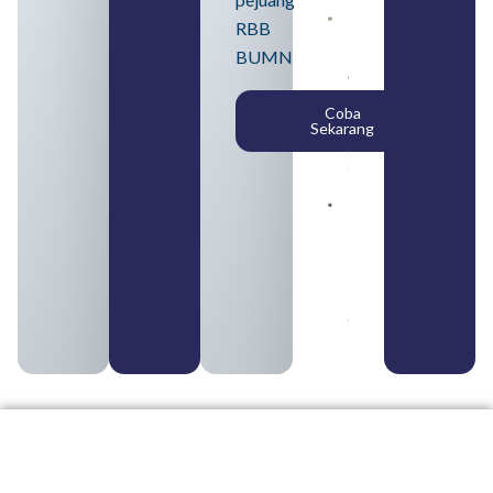
Daftar 4
RBB
Bank Milik
BUMN
BUMN
yang
Tergabung
Coba
dalam
Sekarang
Himbara
August 4,
2026
Pengertian
BUMN dan
BUMS Ciri-
Ciri, Tujuan,
serta
Perbedaannya
August 3, 2026