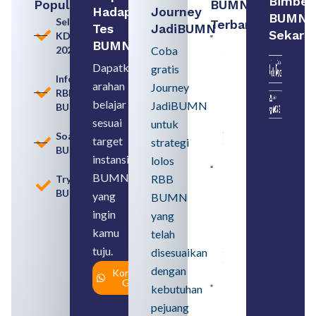
Bimbel
Populer
BUMN
Hadapi
Journey
BUMN
Seleksi
Terbaru:
Tes
JadiBUMN
Sekara
KDKMP
Persiapan
BUMN
2026
Coba
Seleksi
Rekrutmen
Dapatkan
gratis
dengan
Informasi
arahan
Memahami
Journey
RBB
Usia
belajar
JadiBUMN
BUMN
Pensiun
BUMN
sesuai
untuk
August 8,
Soal
target
strategi
2026
BUMN
instansi
lolos
Contoh
BUMN
RBB
Tryout
BUMN dan
BUMN
BUMD
yang
BUMN
Pengertian,
ingin
yang
Perbedaan,
serta Jenis
kamu
telah
Usahanya
tuju.
August 6,
disesuaikan
2026
dengan
Konsultasi
Gratis
kebutuhan
Loker
BUMN
pejuang
2026