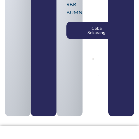
untuk
RBB
Lulusan
BUMN
SMA
Syarat,
Posisi,
Coba
dan
Sekarang
Cara
Daftar
August 5,
2026
Daftar 4
Bank Milik
BUMN
yang
Tergabung
dalam
Himbara
August 4,
2026