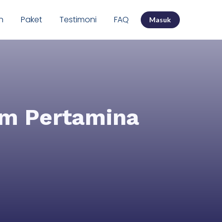
n
Paket
Testimoni
FAQ
Masuk
om Pertamina