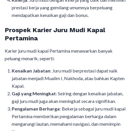
prestasi kerja yang gemilang umumnya berpeluang
mendapatkan kenaikan gaji dan bonus.
Prospek Karier Juru Mudi Kapal
Pertamina
Karier juru mudi kapal Pertamina menawarkan banyak
peluang menarik, seperti:
Kenaikan Jabatan
: Juru mudi berprestasi dapat naik
jabatan menjadi Mualim I, Nakhoda, atau bahkan Kapten
Kapal.
Gaji yang Meningkat
: Seiring dengan kenaikan jabatan,
gaji juru mudi juga akan meningkat secara signifikan.
Pengalaman Berharga
: Bekerja sebagai juru mudi kapal
Pertamina memberikan pengalaman berharga dalam
mengarungi lautan, memahami navigasi, dan memimpin