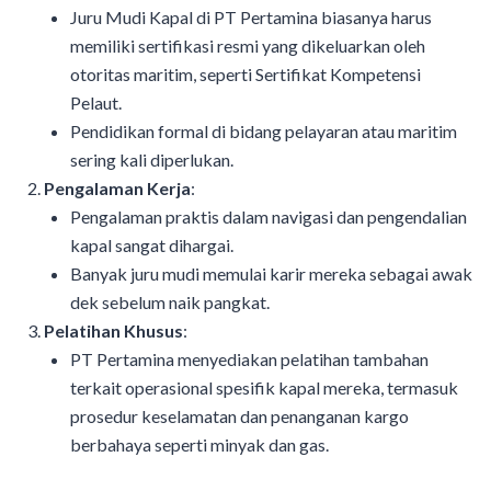
Juru Mudi Kapal di PT Pertamina biasanya harus
memiliki sertifikasi resmi yang dikeluarkan oleh
otoritas maritim, seperti Sertifikat Kompetensi
Pelaut.
Pendidikan formal di bidang pelayaran atau maritim
sering kali diperlukan.
Pengalaman Kerja
:
Pengalaman praktis dalam navigasi dan pengendalian
kapal sangat dihargai.
Banyak juru mudi memulai karir mereka sebagai awak
dek sebelum naik pangkat.
Pelatihan Khusus
:
PT Pertamina menyediakan pelatihan tambahan
terkait operasional spesifik kapal mereka, termasuk
prosedur keselamatan dan penanganan kargo
berbahaya seperti minyak dan gas.