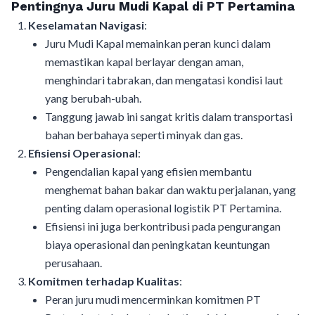
Pentingnya Juru Mudi Kapal di PT Pertamina
Keselamatan Navigasi
:
Juru Mudi Kapal memainkan peran kunci dalam
memastikan kapal berlayar dengan aman,
menghindari tabrakan, dan mengatasi kondisi laut
yang berubah-ubah.
Tanggung jawab ini sangat kritis dalam transportasi
bahan berbahaya seperti minyak dan gas.
Efisiensi Operasional
:
Pengendalian kapal yang efisien membantu
menghemat bahan bakar dan waktu perjalanan, yang
penting dalam operasional logistik PT Pertamina.
Efisiensi ini juga berkontribusi pada pengurangan
biaya operasional dan peningkatan keuntungan
perusahaan.
Komitmen terhadap Kualitas
:
Peran juru mudi mencerminkan komitmen PT