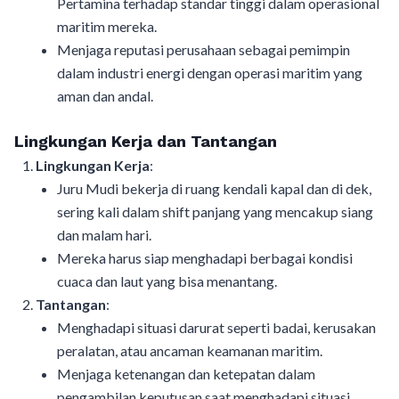
Pertamina terhadap standar tinggi dalam operasional
maritim mereka.
Menjaga reputasi perusahaan sebagai pemimpin
dalam industri energi dengan operasi maritim yang
aman dan andal.
Lingkungan Kerja dan Tantangan
Lingkungan Kerja
:
Juru Mudi bekerja di ruang kendali kapal dan di dek,
sering kali dalam shift panjang yang mencakup siang
dan malam hari.
Mereka harus siap menghadapi berbagai kondisi
cuaca dan laut yang bisa menantang.
Tantangan
:
Menghadapi situasi darurat seperti badai, kerusakan
peralatan, atau ancaman keamanan maritim.
Menjaga ketenangan dan ketepatan dalam
pengambilan keputusan saat menghadapi situasi