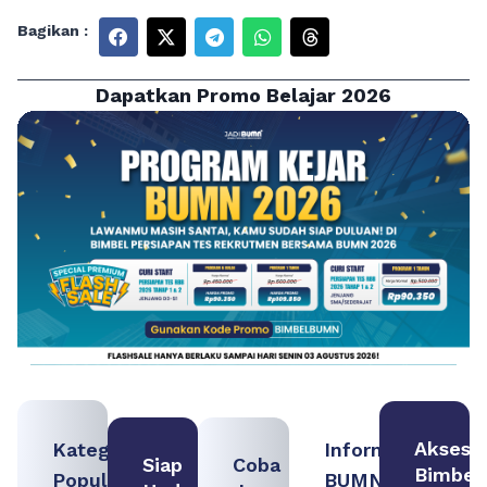
Bagikan :
Dapatkan Promo Belajar 2026
Akses
Kategori
Informasi
Siap
Coba
Bimbel
Populer
BUMN