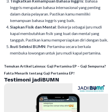
Tingkatkan Kemampuan Bahasa Inggris
: Bahasa
Inggris merupakan bahasa internasional yang penting
dalam dunia pelayaran. Pastikan kamu memiliki
kemampuan bahasa Inggris yang baik.
Siapkan Fisik dan Mental
: Bekerja sebagai juru mudi
kapal membutuhkan fisik yang kuat dan mental yang
tangguh. Pastikan kamu mempersiapkan diri dengan baik.
Ikuti Seleksi BUMN
: Pertamina secara berkala
membuka lowongan untuk juru mudi kapal pertamina.
Temukan Artikel Lainnya: Gaji Pertamina EP – Gaji Sempurna?
Fakta Menarik tentang Gaji Pertamina EP!
Testimoni jadiBUMN