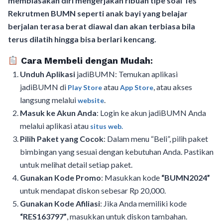
membiasakan diri mengerjakan ribuan tipe soal Tes
Rekrutmen BUMN seperti anak bayi yang belajar
berjalan terasa berat diawal dan akan terbiasa bila
terus dilatih hingga bisa berlari kencang.
Cara Membeli dengan Mudah:
Unduh Aplikasi
jadiBUMN: Temukan aplikasi
jadiBUMN di
atau
, atau akses
Play Store
App Store
langsung melalui
.
website
Masuk ke Akun Anda
: Login ke akun jadiBUMN Anda
melalui aplikasi atau
situs web.
Pilih Paket yang Cocok
: Dalam menu “Beli”, pilih paket
bimbingan yang sesuai dengan kebutuhan Anda. Pastikan
untuk melihat detail setiap paket.
Gunakan Kode Promo
: Masukkan kode
“BUMN2024”
untuk mendapat diskon sebesar Rp 20,000.
Gunakan Kode Afiliasi
: Jika Anda memiliki kode
“RES163797”
, masukkan untuk diskon tambahan.