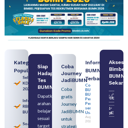
Akses
Kategori
Informasi
Siap
Coba
Bimbel
Populer
BUMN
Hadapi
Journey
BUMN
Seleksi
Terbaru:
Tes
JadiBUMN
Sekara
KDKMP
Contoh
BUMN
2026
Coba
BUMN dan
BUMD
Dapatkan
gratis
Pengertian,
Informasi
arahan
Perbedaan,
Journey
RBB
serta Jenis
belajar
JadiBUMN
BUMN
Usahanya
August 6,
sesuai
untuk
2026
Soal
target
strategi