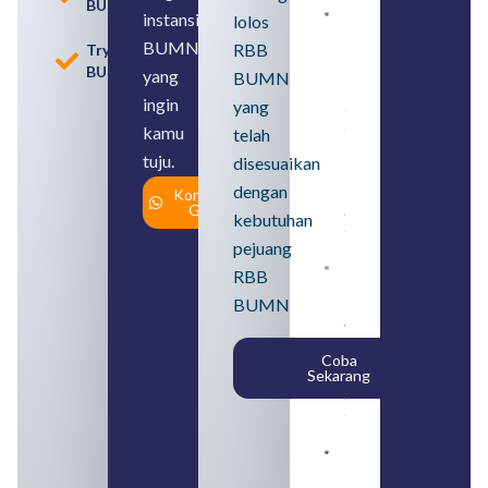
BUMN
instansi
lolos
Loker
BUMN
BUMN
RBB
Tryout
2026
BUMN
untuk
yang
BUMN
Lulusan
ingin
yang
SMA
Syarat,
kamu
telah
Posisi,
tuju.
dan
disesuaikan
Cara
dengan
Konsultasi
Daftar
Gratis
August 5,
kebutuhan
2026
pejuang
Daftar 4
RBB
Bank Milik
BUMN
BUMN
yang
Tergabung
Coba
dalam
Sekarang
Himbara
August 4,
2026
Pengertian
BUMN dan