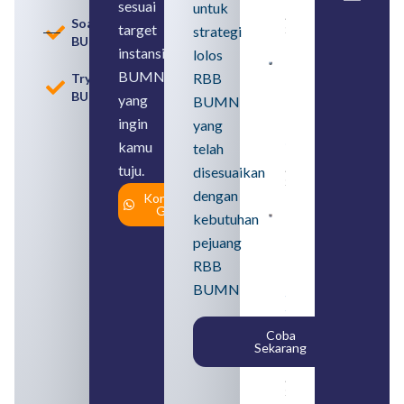
BUMN
sesuai
untuk
August 8,
Soal
target
strategi
2026
BUMN
instansi
lolos
Contoh
BUMN
RBB
Tryout
BUMN dan
BUMN
BUMD
yang
BUMN
Pengertian,
ingin
yang
Perbedaan,
serta Jenis
kamu
telah
Usahanya
tuju.
August 6,
disesuaikan
2026
dengan
Konsultasi
Gratis
kebutuhan
Loker
BUMN
pejuang
2026
untuk
RBB
Lulusan
BUMN
SMA
Syarat,
Posisi,
Coba
dan
Sekarang
Cara
Daftar
August 5,
2026