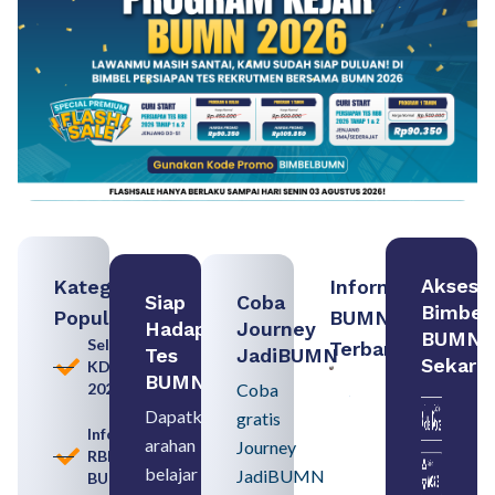
Akses
Kategori
Informasi
Siap
Coba
Bimbel
Populer
BUMN
Hadapi
Journey
BUMN
Seleksi
Terbaru:
Tes
JadiBUMN
Sekara
KDKMP
Persiapan
BUMN
2026
Coba
Seleksi
Rekrutmen
Dapatkan
gratis
dengan
Informasi
arahan
Memahami
Journey
RBB
Usia
belajar
JadiBUMN
BUMN
Pensiun