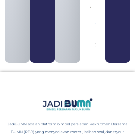
Daftar 4
Bank Milik
BUMN
yang
Tergabung
dalam
Himbara
August 4,
2026
JadiBUMN adalah platform bimbel persiapan Rekrutmen Bersama
BUMN (RBB) yang menyediakan materi, latihan soal, dan tryout