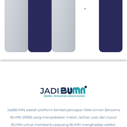
Pengertian
BUMN dan
BUMS Ciri-
Ciri, Tujuan,
serta
Perbedaannya
August 3, 2026
JadiBUMN adalah platform bimbel persiapan Rekrutmen Bersama
BUMN (RBB) yang menyediakan materi, latihan soal, dan tryout
BUMN untuk membantu pejuang BUMN menghadapi seleksi.