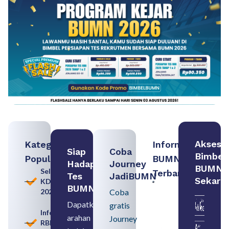
Akses
Kategori
Informasi
Siap
Coba
Bimbel
Populer
BUMN
Hadapi
Journey
BUMN
Seleksi
Terbaru:
Tes
JadiBUMN
Sekara
KDKMP
Contoh
BUMN
2026
Coba
BUMN dan
BUMD
Dapatkan
gratis
Pengertian,
Informasi
arahan
Perbedaan,
Journey
RBB
serta Jenis