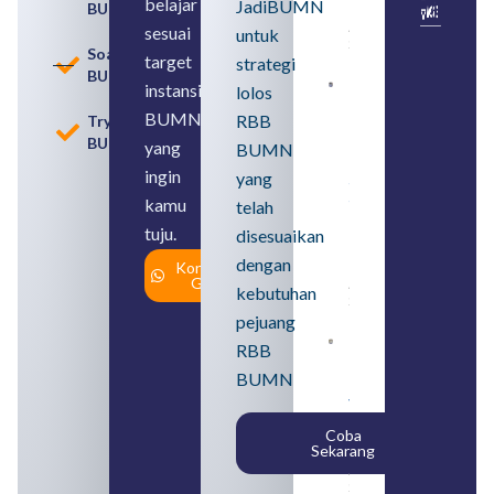
belajar
JadiBUMN
BUMN
Usahanya
August 6,
sesuai
untuk
2026
Soal
target
strategi
BUMN
instansi
lolos
Loker
BUMN
BUMN
RBB
Tryout
2026
BUMN
untuk
yang
BUMN
Lulusan
ingin
yang
SMA
Syarat,
kamu
telah
Posisi,
tuju.
dan
disesuaikan
Cara
dengan
Konsultasi
Daftar
Gratis
August 5,
kebutuhan
2026
pejuang
Daftar 4
RBB
Bank Milik
BUMN
BUMN
yang
Tergabung
Coba
dalam
Sekarang
Himbara
August 4,
2026