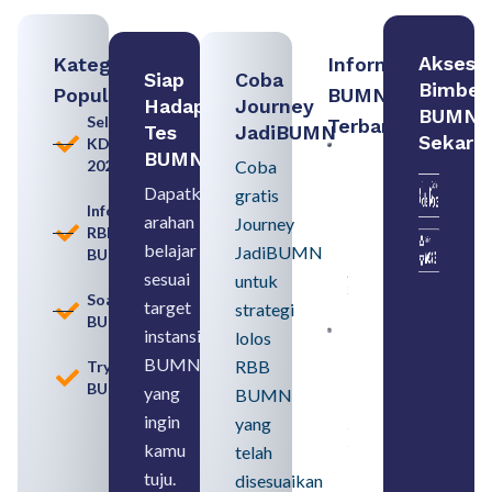
Akses
Kategori
Informasi
Siap
Coba
Bimbel
Populer
BUMN
Hadapi
Journey
BUMN
Seleksi
Terbaru:
Tes
JadiBUMN
Sekara
KDKMP
Contoh
BUMN
2026
Coba
BUMN dan
BUMD
Dapatkan
gratis
Pengertian,
Informasi
arahan
Perbedaan,
Journey
RBB
serta Jenis
belajar
JadiBUMN
BUMN
Usahanya
August 6,
sesuai
untuk
2026
Soal
target
strategi
BUMN
instansi
lolos
Loker
BUMN
BUMN
RBB
Tryout
2026
BUMN
untuk
yang
BUMN
Lulusan
ingin
yang
SMA
Syarat,
kamu
telah
Posisi,
tuju.
dan
disesuaikan