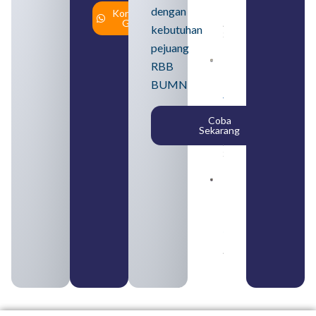
Cara
dengan
Konsultasi
Daftar
Gratis
August 5,
kebutuhan
2026
pejuang
Daftar 4
RBB
Bank Milik
BUMN
BUMN
yang
Tergabung
Coba
dalam
Sekarang
Himbara
August 4,
2026
Pengertian
BUMN dan
BUMS Ciri-
Ciri, Tujuan,
serta
Perbedaannya
August 3, 2026