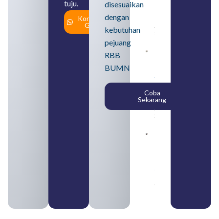
tuju.
dan
disesuaikan
Cara
dengan
Konsultasi
Daftar
Gratis
August 5,
kebutuhan
2026
pejuang
Daftar 4
RBB
Bank Milik
BUMN
BUMN
yang
Tergabung
Coba
dalam
Sekarang
Himbara
August 4,
2026
Pengertian
BUMN dan
BUMS Ciri-
Ciri, Tujuan,
serta
Perbedaannya
August 3, 2026