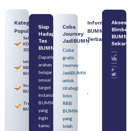
Akses
Kategori
Informasi
Siap
Coba
Bimbel
Populer
BUMN
Hadapi
Journey
BUMN
Seleksi
Terbaru:
Tes
JadiBUMN
Sekara
KDKMP
Contoh
BUMN
2026
Coba
BUMN dan
BUMD
Dapatkan
gratis
Pengertian,
Informasi
arahan
Perbedaan,
Journey
RBB
serta Jenis
belajar
JadiBUMN
BUMN
Usahanya
August 6,
sesuai
untuk
2026
Soal
target
strategi
BUMN
instansi
lolos
Loker
BUMN
BUMN
RBB
Tryout
2026
BUMN
untuk
yang
BUMN
Lulusan
ingin
yang
SMA
Syarat,
kamu
telah
Posisi,