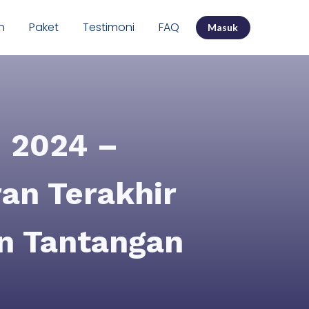
n
Paket
Testimoni
FAQ
Masuk
 2024 –
an Terakhir
an Tantangan