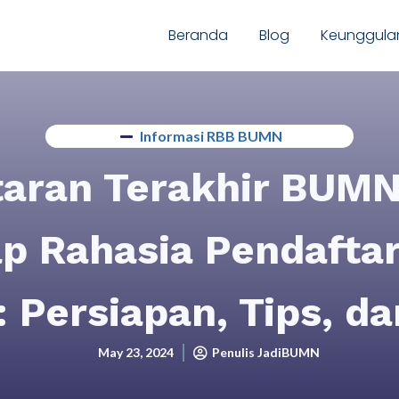
Beranda
Blog
Keunggula
Informasi RBB BUMN
taran Terakhir BUMN
 Rahasia Pendaftar
Persiapan, Tips, d
May 23, 2024
Penulis JadiBUMN