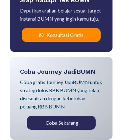
Siap Hadapi Tes BUMN
Dapatkan arahan belajar sesuai target
instansi BUMN yang ingin kamu tuju.
Konsultasi Gratis
Coba Journey JadiBUMN
Coba gratis Journey JadiBUMN untuk
strategi lolos RBB BUMN yang telah
disesuaikan dengan kebutuhan
pejuang RBB BUMN
Coba Sekarang