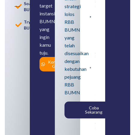
August 8,
Soal
target
strategi
2026
BUMN
instansi
lolos
Contoh
BUMN
RBB
Tryout
BUMN dan
BUMN
BUMD
yang
BUMN
Pengertian,
ingin
yang
Perbedaan,
serta Jenis
kamu
telah
Usahanya
tuju.
August 6,
disesuaikan
2026
dengan
Konsultasi
Gratis
kebutuhan
Loker
BUMN
pejuang
2026
untuk
RBB
Lulusan
BUMN
SMA
Syarat,
Posisi,
Coba
dan
Sekarang
Cara
Daftar
August 5,
2026