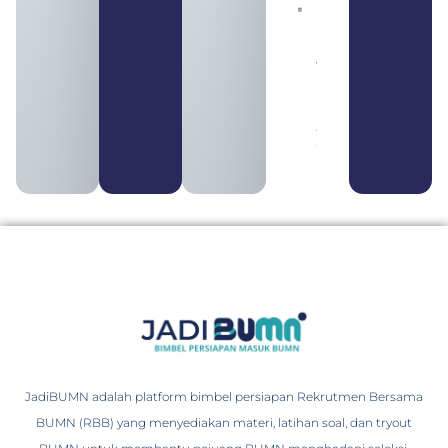
Daftar 4
Bank Milik
BUMN
yang
Tergabung
dalam
Himbara
August 4,
2026
JadiBUMN adalah platform bimbel persiapan Rekrutmen Bersama
BUMN (RBB) yang menyediakan materi, latihan soal, dan tryout