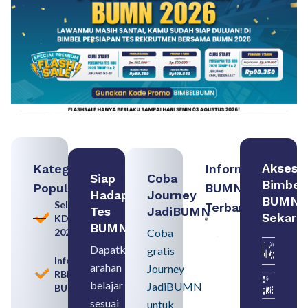
Akses
Kategori
Informasi
Siap
Coba
Bimbel
Populer
BUMN
Hadapi
Journey
BUMN
Seleksi
Terbaru:
Tes
JadiBUMN
Sekara
KDKMP
Persiapan
BUMN
2026
Coba
Seleksi
Rekrutmen
Dapatkan
gratis
dengan
Informasi
arahan
Memahami
Journey
RBB
Usia
belajar
JadiBUMN
BUMN
Pensiun
BUMN
sesuai
untuk