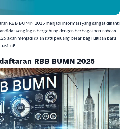
aran RBB BUMN 2025 menjadi informasi yang sangat dinanti
andidat yang ingin bergabung dengan berbagai perusahaan
kan menjadi salah satu peluang besar bagi lulusan baru
asi ini!
daftaran RBB BUMN 2025