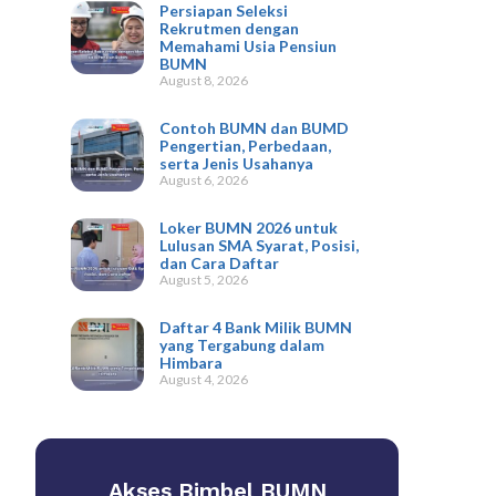
Persiapan Seleksi
Rekrutmen dengan
Memahami Usia Pensiun
BUMN
August 8, 2026
Contoh BUMN dan BUMD
Pengertian, Perbedaan,
serta Jenis Usahanya
August 6, 2026
Loker BUMN 2026 untuk
Lulusan SMA Syarat, Posisi,
dan Cara Daftar
August 5, 2026
Daftar 4 Bank Milik BUMN
yang Tergabung dalam
Himbara
August 4, 2026
Akses Bimbel BUMN