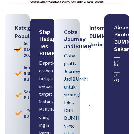
Akses
Kategori
Informasi
Siap
Coba
Bimbel
Populer
BUMN
Hadapi
Journey
BUMN
Seleksi
Terbaru:
Tes
JadiBUMN
Sekara
KDKMP
Persiapan
BUMN
2026
Coba
Seleksi
Rekrutmen
Dapatkan
gratis
dengan
Informasi
arahan
Memahami
Journey
RBB
Usia
belajar
JadiBUMN
BUMN
Pensiun
BUMN
sesuai
untuk
August 8,
Soal
target
strategi
2026
BUMN
instansi
lolos
Contoh
BUMN
RBB
Tryout
BUMN dan
BUMN
BUMD
yang
BUMN
Pengertian,
ingin
yang
Perbedaan,
serta Jenis
kamu
telah