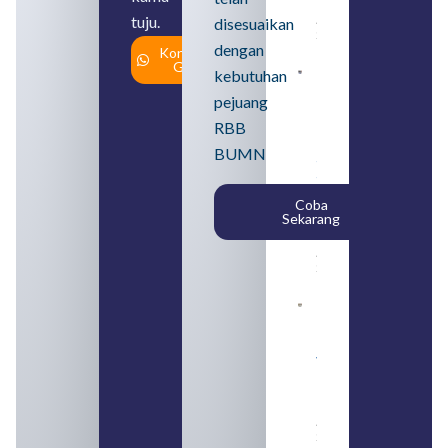
Usahanya
tuju.
August 6,
disesuaikan
2026
dengan
Konsultasi
Gratis
kebutuhan
Loker
BUMN
pejuang
2026
untuk
RBB
Lulusan
BUMN
SMA
Syarat,
Posisi,
Coba
dan
Sekarang
Cara
Daftar
August 5,
2026
Daftar 4
Bank Milik
BUMN
yang
Tergabung
dalam
Himbara
August 4,
2026