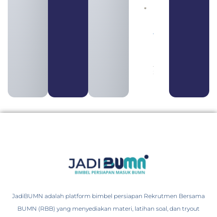
Daftar 4
Bank Milik
BUMN
yang
Tergabung
dalam
Himbara
August 4,
2026
JadiBUMN adalah platform bimbel persiapan Rekrutmen Bersama
BUMN (RBB) yang menyediakan materi, latihan soal, dan tryout