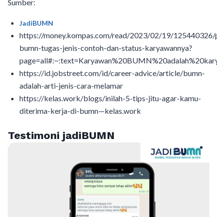
Sumber:
JadiBUMN
https://money.kompas.com/read/2023/02/19/125440326/p
bumn-tugas-jenis-contoh-dan-status-karyawannya?
page=all#:~:text=Karyawan%20BUMN%20adalah%20kar
https://id.jobstreet.com/id/career-advice/article/bumn-
adalah-arti-jenis-cara-melamar
https://kelas.work/blogs/inilah-5-tips-jitu-agar-kamu-
diterima-kerja-di-bumn—kelas.work
Testimoni jadiBUMN