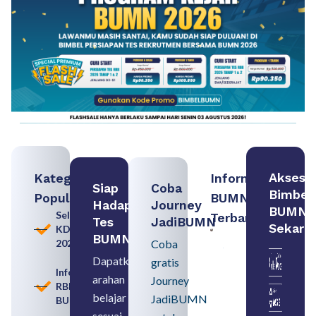
Akses
Kategori
Informasi
Siap
Coba
Bimbel
Populer
BUMN
Hadapi
Journey
BUMN
Seleksi
Terbaru:
Tes
JadiBUMN
Sekara
KDKMP
Persiapan
BUMN
2026
Coba
Seleksi
Rekrutmen
Dapatkan
gratis
dengan
Informasi
arahan
Memahami
Journey
RBB
Usia
belajar
JadiBUMN
BUMN
Pensiun
BUMN
sesuai