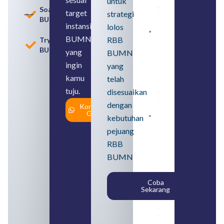
untuk
August 8,
Soal
target
strategi
2026
BUMN
instansi
lolos
Contoh
BUMN
RBB
Tryout
BUMN dan
BUMN
BUMD
yang
BUMN
Pengertian,
ingin
yang
Perbedaan,
serta Jenis
kamu
telah
Usahanya
tuju.
August 6,
disesuaikan
2026
dengan
Konsultasi
Gratis
kebutuhan
Loker
BUMN
pejuang
2026
untuk
RBB
Lulusan
BUMN
SMA
Syarat,
Posisi,
Coba
dan
Sekarang
Cara
Daftar
August 5,
2026