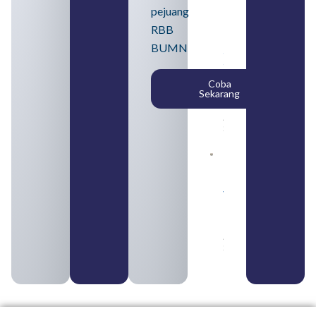
BUMN
pejuang
2026
untuk
RBB
Lulusan
BUMN
SMA
Syarat,
Posisi,
Coba
dan
Sekarang
Cara
Daftar
August 5,
2026
Daftar 4
Bank Milik
BUMN
yang
Tergabung
dalam
Himbara
August 4,
2026