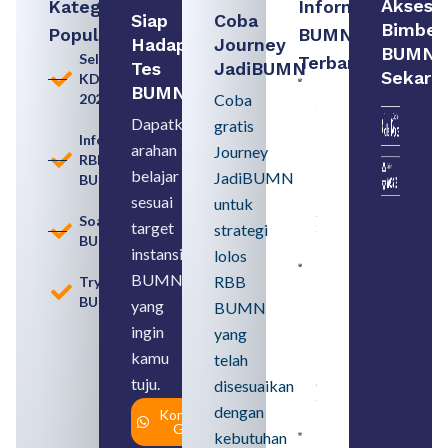
Akses
Kategori
Informasi
Siap
Coba
Bimbel
Populer
BUMN
Hadapi
Journey
BUMN
Seleksi
Terbaru:
Tes
JadiBUMN
Sekara
KDKMP
Persiapan
BUMN
2026
Coba
Seleksi
Rekrutmen
Dapatkan
gratis
dengan
Informasi
arahan
Memahami
Journey
RBB
Usia
belajar
JadiBUMN
BUMN
Pensiun
BUMN
sesuai
untuk
August 8,
Soal
target
strategi
2026
BUMN
instansi
lolos
Contoh
BUMN
RBB
Tryout
BUMN dan
BUMN
BUMD
yang
BUMN
Pengertian,
ingin
yang
Perbedaan,
serta Jenis
kamu
telah
Usahanya
tuju.
August 6,
disesuaikan
2026
dengan
Konsultasi
Gratis
kebutuhan
Loker