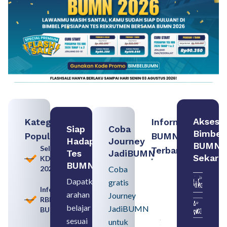
Akses
Kategori
Informasi
Siap
Coba
Bimbel
Populer
BUMN
Hadapi
Journey
BUMN
Seleksi
Terbaru:
Tes
JadiBUMN
Sekara
KDKMP
Contoh
BUMN
2026
Coba
BUMN dan
BUMD
Dapatkan
gratis
Pengertian,
Informasi
arahan
Perbedaan,
Journey
RBB
serta Jenis
belajar
JadiBUMN
BUMN
Usahanya
August 6,
sesuai
untuk
2026