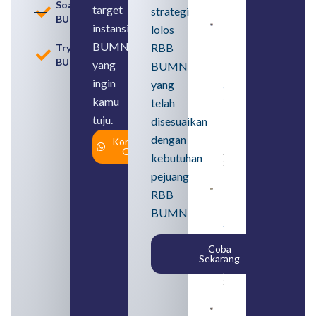
Soal
target
strategi
BUMN
instansi
lolos
Loker
BUMN
BUMN
RBB
Tryout
2026
BUMN
untuk
yang
BUMN
Lulusan
ingin
yang
SMA
Syarat,
kamu
telah
Posisi,
tuju.
dan
disesuaikan
Cara
dengan
Konsultasi
Daftar
Gratis
August 5,
kebutuhan
2026
pejuang
Daftar 4
RBB
Bank Milik
BUMN
BUMN
yang
Tergabung
Coba
dalam
Sekarang
Himbara
August 4,
2026
Pengertian