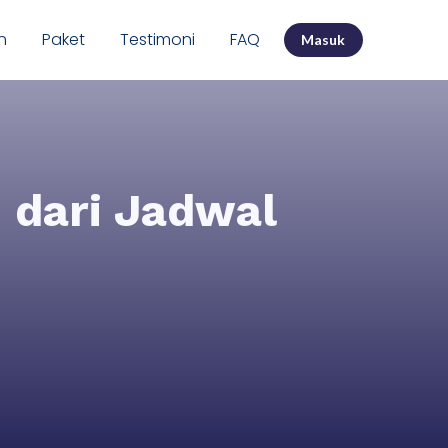
n
Paket
Testimoni
FAQ
Masuk
 dari Jadwal