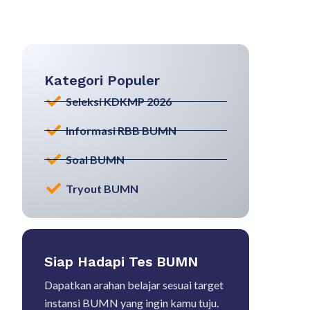
Kategori Populer
Seleksi KDKMP 2026
Informasi RBB BUMN
Soal BUMN
Tryout BUMN
Siap Hadapi Tes BUMN
Dapatkan arahan belajar sesuai target
instansi BUMN yang ingin kamu tuju.