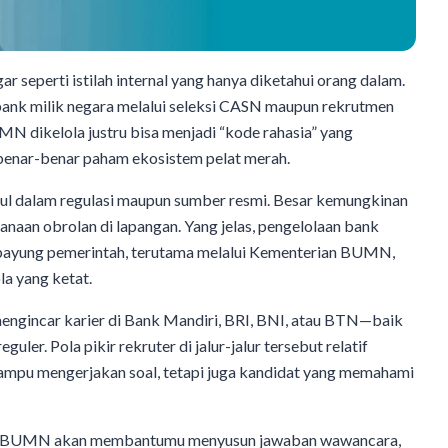
r seperti istilah internal yang hanya diketahui orang dalam.
ank milik negara melalui seleksi CASN maupun rekrutmen
ikelola justru bisa menjadi “kode rahasia” yang
enar-benar paham ekosistem pelat merah.
uncul dalam regulasi maupun sumber resmi. Besar kemungkinan
erhanaan obrolan di lapangan. Yang jelas, pengelolaan bank
payung pemerintah, terutama melalui Kementerian BUMN,
la yang ketat.
engincar karier di Bank Mandiri, BRI, BNI, atau BTN—baik
r. Pola pikir rekruter di jalur-jalur tersebut relatif
ampu mengerjakan soal, tetapi juga kandidat yang memahami
bank BUMN akan membantumu menyusun jawaban wawancara,