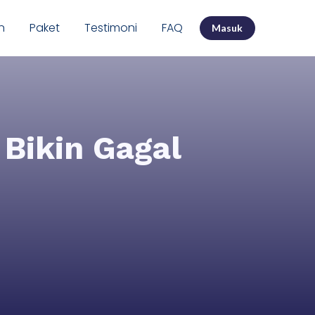
n
Paket
Testimoni
FAQ
Masuk
Bikin Gagal