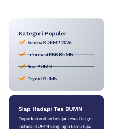
Kategori Populer
Seleksi KDKMP 2026
Informasi RBB BUMN
Soal BUMN
Tryout BUMN
Siap Hadapi Tes BUMN
Dapatkan arahan belajar sesuai target
instansi BUMN yang ingin kamu tuju.