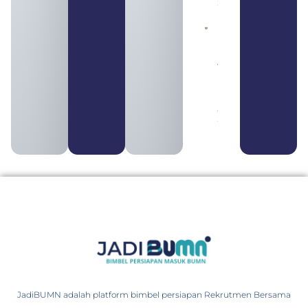
2026
Daftar 4
Bank Milik
BUMN
yang
Tergabung
dalam
Himbara
August 4,
2026
JadiBUMN adalah platform bimbel persiapan Rekrutmen Bersama