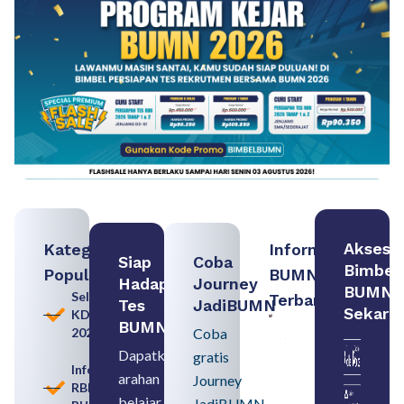
Akses
Kategori
Informasi
Siap
Coba
Bimbel
Populer
BUMN
Hadapi
Journey
BUMN
Seleksi
Terbaru:
Tes
JadiBUMN
Sekara
KDKMP
Persiapan
BUMN
2026
Coba
Seleksi
Rekrutmen
Dapatkan
gratis
dengan
Informasi
arahan
Memahami
Journey
RBB
Usia
belajar
JadiBUMN