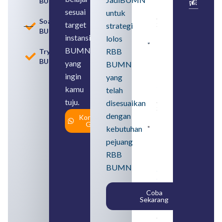
BUMN
Pensiun
BUMN
sesuai
untuk
August 8,
Soal
target
strategi
2026
BUMN
instansi
lolos
Contoh
BUMN
RBB
Tryout
BUMN dan
BUMN
BUMD
yang
BUMN
Pengertian,
ingin
yang
Perbedaan,
serta Jenis
kamu
telah
Usahanya
tuju.
August 6,
disesuaikan
2026
dengan
Konsultasi
Gratis
kebutuhan
Loker
BUMN
pejuang
2026
untuk
RBB
Lulusan
BUMN
SMA
Syarat,
Posisi,
Coba
dan
Sekarang
Cara
Daftar
August 5,