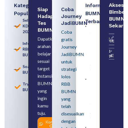
Akses
Kategori
Informasi
Siap
Coba
Bimbel
Populer
BUMN
Hadapi
Journey
BUMN
Seleksi
Terbaru:
Tes
JadiBUMN
Sekara
KDKMP
Persiapan
BUMN
2026
Coba
Seleksi
Rekrutmen
Dapatkan
gratis
dengan
Informasi
arahan
Memahami
Journey
RBB
Usia
belajar
JadiBUMN
BUMN
Pensiun
BUMN
sesuai
untuk
August 8,
Soal
target
strategi
2026
BUMN
instansi
lolos
Contoh
BUMN
RBB
Tryout
BUMN dan
BUMN
BUMD
yang
BUMN
Pengertian,
ingin
yang
Perbedaan,
serta Jenis
kamu
telah
Usahanya
tuju.
August 6,
disesuaikan
2026
dengan
Konsultasi
Gratis