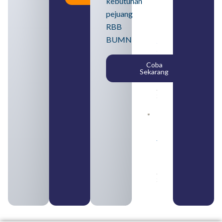
kebutuhan
Loker
BUMN
pejuang
2026
untuk
RBB
Lulusan
BUMN
SMA
Syarat,
Posisi,
Coba
dan
Sekarang
Cara
Daftar
August 5,
2026
Daftar 4
Bank Milik
BUMN
yang
Tergabung
dalam
Himbara
August 4,
2026