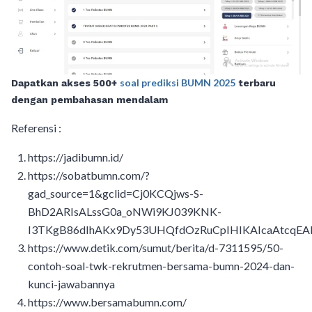
soal prediksi BUMN 2025
Dapatkan akses 500+
terbaru
dengan pembahasan mendalam
Referensi :
https://jadibumn.id/
https://sobatbumn.com/?
gad_source=1&gclid=Cj0KCQjws-S-
BhD2ARIsALssG0a_oNWi9KJ039KNK-
I3TKgB86dIhAKx9Dy53UHQfdOzRuCpIHIKAIcaAtcqEA
https://www.detik.com/sumut/berita/d-7311595/50-
contoh-soal-twk-rekrutmen-bersama-bumn-2024-dan-
kunci-jawabannya
https://www.bersamabumn.com/