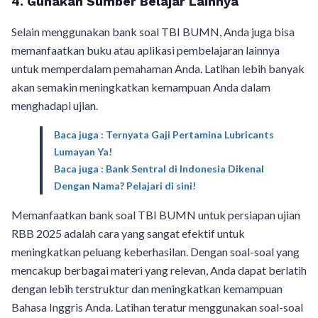
4. Gunakan Sumber Belajar Lainnya
Selain menggunakan bank soal TBI BUMN, Anda juga bisa
memanfaatkan buku atau aplikasi pembelajaran lainnya
untuk memperdalam pemahaman Anda. Latihan lebih banyak
akan semakin meningkatkan kemampuan Anda dalam
menghadapi ujian.
Baca juga : Ternyata Gaji Pertamina Lubricants
Lumayan Ya!
Baca juga : Bank Sentral di Indonesia Dikenal
Dengan Nama? Pelajari di sini!
Memanfaatkan bank soal TBI BUMN untuk persiapan ujian
RBB 2025 adalah cara yang sangat efektif untuk
meningkatkan peluang keberhasilan. Dengan soal-soal yang
mencakup berbagai materi yang relevan, Anda dapat berlatih
dengan lebih terstruktur dan meningkatkan kemampuan
Bahasa Inggris Anda. Latihan teratur menggunakan soal-soal