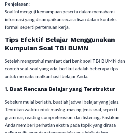
Penjelasan:
Soal ini menguji kemampuan peserta dalam memahami
informasi yang disampaikan secara lisan dalam konteks
formal, seperti pertemuan kerja.
Tips Efektif Belajar Menggunakan
Kumpulan Soal TBI BUMN
Setelah mengetahui manfaat dari bank soal TBI BUMN dan
contoh soal-soal yang ada, berikut adalah beberapa tips
untuk memaksimalkan hasil belajar Anda.
1. Buat Rencana Belajar yang Terstruktur
Sebelum mulai berlatih, buatlah jadwal belajar yang jelas.
Tentukan waktu untuk masing-masing jenis soal, seperti
grammar, reading comprehension, dan listening. Pastikan
Anda memberi perhatian ekstra pada topik yang dirasa
paling sulit, agar dapat mempelajarinya lebih dalam.