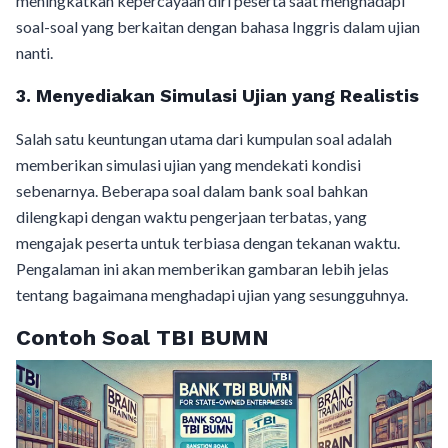
meningkatkan kepercayaan diri peserta saat menghadapi
soal-soal yang berkaitan dengan bahasa Inggris dalam ujian
nanti.
3. Menyediakan Simulasi Ujian yang Realistis
Salah satu keuntungan utama dari kumpulan soal adalah
memberikan simulasi ujian yang mendekati kondisi
sebenarnya. Beberapa soal dalam bank soal bahkan
dilengkapi dengan waktu pengerjaan terbatas, yang
mengajak peserta untuk terbiasa dengan tekanan waktu.
Pengalaman ini akan memberikan gambaran lebih jelas
tentang bagaimana menghadapi ujian yang sesungguhnya.
Contoh Soal TBI BUMN