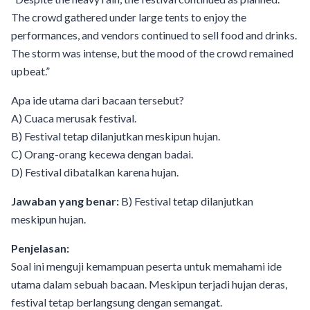
The crowd gathered under large tents to enjoy the
performances, and vendors continued to sell food and drinks.
The storm was intense, but the mood of the crowd remained
upbeat.”
Apa ide utama dari bacaan tersebut?
A) Cuaca merusak festival.
B) Festival tetap dilanjutkan meskipun hujan.
C) Orang-orang kecewa dengan badai.
D) Festival dibatalkan karena hujan.
Jawaban yang benar:
B) Festival tetap dilanjutkan
meskipun hujan.
Penjelasan:
Soal ini menguji kemampuan peserta untuk memahami ide
utama dalam sebuah bacaan. Meskipun terjadi hujan deras,
festival tetap berlangsung dengan semangat.