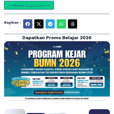
>> Masuk Grup Gratis <<
Bagikan :
Dapatkan Promo Belajar 2026