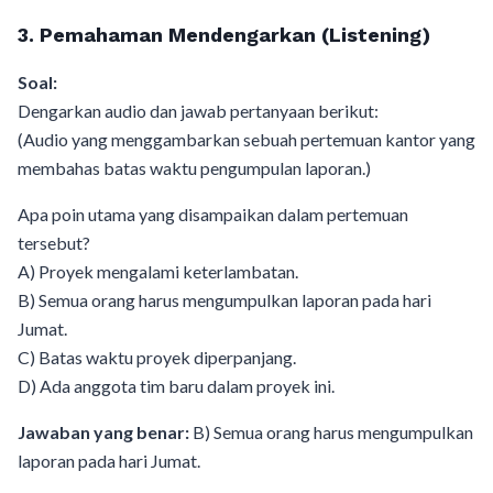
3. Pemahaman Mendengarkan (Listening)
Soal:
Dengarkan audio dan jawab pertanyaan berikut:
(Audio yang menggambarkan sebuah pertemuan kantor yang
membahas batas waktu pengumpulan laporan.)
Apa poin utama yang disampaikan dalam pertemuan
tersebut?
A) Proyek mengalami keterlambatan.
B) Semua orang harus mengumpulkan laporan pada hari
Jumat.
C) Batas waktu proyek diperpanjang.
D) Ada anggota tim baru dalam proyek ini.
Jawaban yang benar:
B) Semua orang harus mengumpulkan
laporan pada hari Jumat.