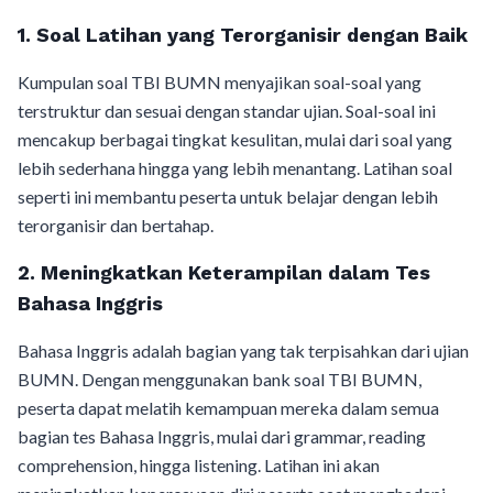
1. Soal Latihan yang Terorganisir dengan Baik
Kumpulan soal TBI BUMN menyajikan soal-soal yang
terstruktur dan sesuai dengan standar ujian. Soal-soal ini
mencakup berbagai tingkat kesulitan, mulai dari soal yang
lebih sederhana hingga yang lebih menantang. Latihan soal
seperti ini membantu peserta untuk belajar dengan lebih
terorganisir dan bertahap.
2. Meningkatkan Keterampilan dalam Tes
Bahasa Inggris
Bahasa Inggris adalah bagian yang tak terpisahkan dari ujian
BUMN. Dengan menggunakan bank soal TBI BUMN,
peserta dapat melatih kemampuan mereka dalam semua
bagian tes Bahasa Inggris, mulai dari grammar, reading
comprehension, hingga listening. Latihan ini akan