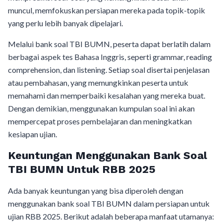
muncul, memfokuskan persiapan mereka pada topik-topik
yang perlu lebih banyak dipelajari.
Melalui bank soal TBI BUMN, peserta dapat berlatih dalam
berbagai aspek tes Bahasa Inggris, seperti grammar, reading
comprehension, dan listening. Setiap soal disertai penjelasan
atau pembahasan, yang memungkinkan peserta untuk
memahami dan memperbaiki kesalahan yang mereka buat.
Dengan demikian, menggunakan kumpulan soal ini akan
mempercepat proses pembelajaran dan meningkatkan
kesiapan ujian.
Keuntungan Menggunakan Bank Soal
TBI BUMN Untuk RBB 2025
Ada banyak keuntungan yang bisa diperoleh dengan
menggunakan bank soal TBI BUMN dalam persiapan untuk
ujian RBB 2025. Berikut adalah beberapa manfaat utamanya: