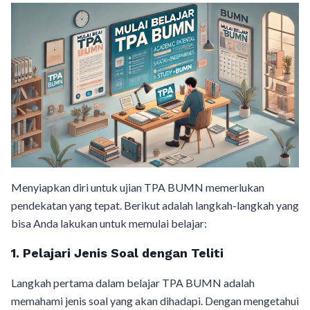
Menyiapkan diri untuk ujian TPA BUMN memerlukan
pendekatan yang tepat. Berikut adalah langkah-langkah yang
bisa Anda lakukan untuk memulai belajar:
1.
Pelajari Jenis Soal dengan Teliti
Langkah pertama dalam belajar TPA BUMN adalah
memahami jenis soal yang akan dihadapi. Dengan mengetahui