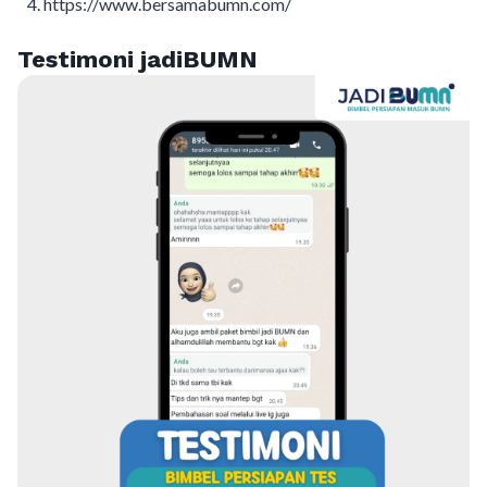
https://www.bersamabumn.com/
Testimoni jadiBUMN