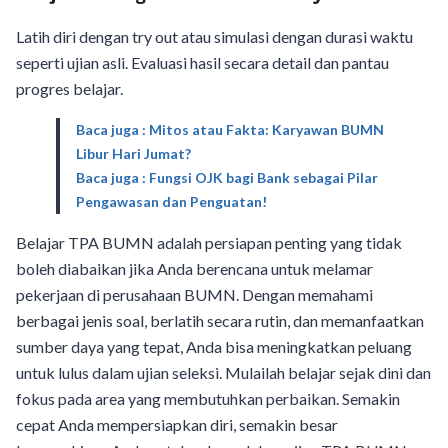
Latih diri dengan try out atau simulasi dengan durasi waktu
seperti ujian asli. Evaluasi hasil secara detail dan pantau
progres belajar.
Baca juga : Mitos atau Fakta: Karyawan BUMN
Libur Hari Jumat?
Baca juga : Fungsi OJK bagi Bank sebagai Pilar
Pengawasan dan Penguatan!
Belajar TPA BUMN adalah persiapan penting yang tidak
boleh diabaikan jika Anda berencana untuk melamar
pekerjaan di perusahaan BUMN. Dengan memahami
berbagai jenis soal, berlatih secara rutin, dan memanfaatkan
sumber daya yang tepat, Anda bisa meningkatkan peluang
untuk lulus dalam ujian seleksi. Mulailah belajar sejak dini dan
fokus pada area yang membutuhkan perbaikan. Semakin
cepat Anda mempersiapkan diri, semakin besar