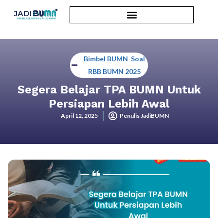
Bimbel BUMN
,
Soal
RBB BUMN 2025
Segera Belajar TPA BUMN Untuk
Persiapan Lebih Awal
April 12, 2025
Penulis JadiBUMN