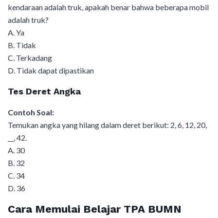
kendaraan adalah truk, apakah benar bahwa beberapa mobil
adalah truk?
A. Ya
B. Tidak
C. Terkadang
D. Tidak dapat dipastikan
Tes Deret Angka
Contoh Soal:
Temukan angka yang hilang dalam deret berikut: 2, 6, 12, 20,
__, 42.
A. 30
B. 32
C. 34
D. 36
Cara Memulai Belajar TPA BUMN