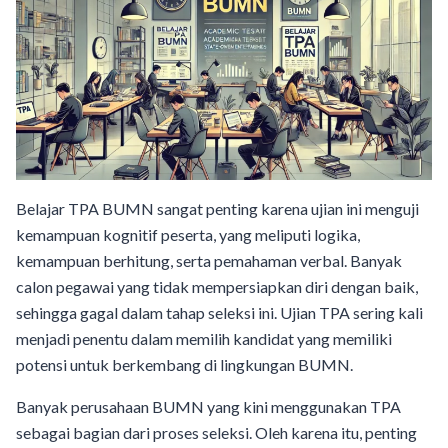
Belajar TPA BUMN sangat penting karena ujian ini menguji
kemampuan kognitif peserta, yang meliputi logika,
kemampuan berhitung, serta pemahaman verbal. Banyak
calon pegawai yang tidak mempersiapkan diri dengan baik,
sehingga gagal dalam tahap seleksi ini. Ujian TPA sering kali
menjadi penentu dalam memilih kandidat yang memiliki
potensi untuk berkembang di lingkungan BUMN.
Banyak perusahaan BUMN yang kini menggunakan TPA
sebagai bagian dari proses seleksi. Oleh karena itu, penting