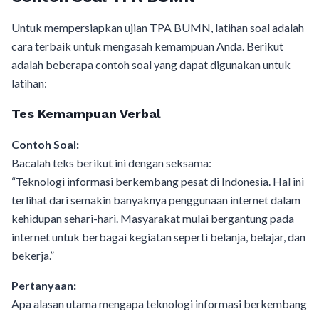
Untuk mempersiapkan ujian TPA BUMN, latihan soal adalah
cara terbaik untuk mengasah kemampuan Anda. Berikut
adalah beberapa contoh soal yang dapat digunakan untuk
latihan:
Tes Kemampuan Verbal
Contoh Soal:
Bacalah teks berikut ini dengan seksama:
“Teknologi informasi berkembang pesat di Indonesia. Hal ini
terlihat dari semakin banyaknya penggunaan internet dalam
kehidupan sehari-hari. Masyarakat mulai bergantung pada
internet untuk berbagai kegiatan seperti belanja, belajar, dan
bekerja.”
Pertanyaan:
Apa alasan utama mengapa teknologi informasi berkembang