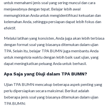
untuk memahami jenis soal yang sering muncul dan cara
menjawabnya dengan tepat. Belajar lebih awal
memungkinkan Anda untuk mengidentifikasi kekuatan dan
kelemahan Anda, sehingga persiapan dapat lebih fokus dan
efektif.
Melalui latihan yang konsisten, Anda juga akan lebih terbiasa
dengan format soal yang biasanya ditemukan dalam ujian
TPA. Selain itu, belajar TPA BUMN juga membantu Anda
untuk mengelola waktu dengan lebih baik saat ujian, yang
dapat meningkatkan peluang Anda untuk berhasil.
Apa Saja yang Diuji dalam TPA BUMN?
Ujian TPA BUMN mencakup beberapa aspek penting yang
perlu dipersiapkan secara maksimal. Berikut adalah
beberapa jenis soal yang biasanya ditemukan dalam ujian
TPA BUMN: