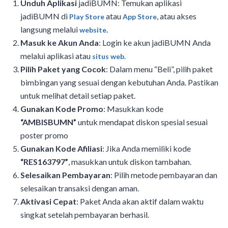
Unduh Aplikasi
jadiBUMN: Temukan aplikasi
jadiBUMN di
atau
, atau akses
Play Store
App Store
langsung melalui
.
website
Masuk ke Akun Anda
: Login ke akun jadiBUMN Anda
melalui aplikasi atau
situs web.
Pilih Paket yang Cocok
: Dalam menu “Beli”, pilih paket
bimbingan yang sesuai dengan kebutuhan Anda. Pastikan
untuk melihat detail setiap paket.
Gunakan Kode Promo
: Masukkan kode
“AMBISBUMN”
untuk mendapat diskon spesial sesuai
poster promo
Gunakan Kode Afiliasi
: Jika Anda memiliki kode
“RES163797”
, masukkan untuk diskon tambahan.
Selesaikan Pembayaran
: Pilih metode pembayaran dan
selesaikan transaksi dengan aman.
Aktivasi Cepat
: Paket Anda akan aktif dalam waktu
singkat setelah pembayaran berhasil.