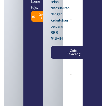
kamu
telah
Usahanya
tuju.
August 6,
disesuaikan
2026
dengan
Konsultasi
Gratis
kebutuhan
Loker
BUMN
pejuang
2026
untuk
RBB
Lulusan
BUMN
SMA
Syarat,
Posisi,
Coba
dan
Sekarang
Cara
Daftar
August 5,
2026
Daftar 4
Bank Milik
BUMN
yang
Tergabung
dalam
Himbara
August 4,
2026