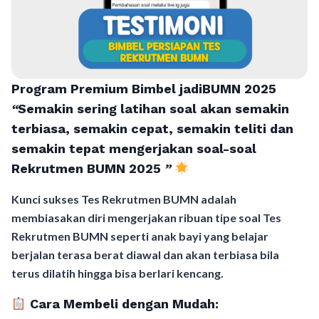
Program Premium Bimbel jadiBUMN 202
5
“
Semakin sering latihan soal akan semakin
terbiasa, semakin cepat, semakin teliti dan
semakin tepat mengerjakan soal-soal
Rekrutmen BUMN 2025
”
Kunci sukses Tes Rekrutmen BUMN adalah
membiasakan diri mengerjakan ribuan tipe soal Tes
Rekrutmen BUMN seperti anak bayi yang belajar
berjalan terasa berat diawal dan akan terbiasa bila
terus dilatih hingga bisa berlari kencang.
Cara Membeli dengan Mudah: