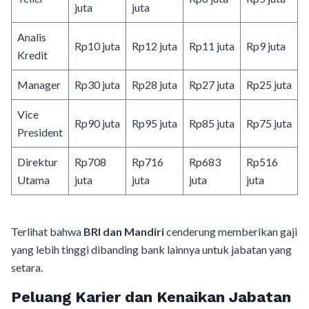
juta
juta
Analis
Rp10 juta
Rp12 juta
Rp11 juta
Rp9 juta
Kredit
Manager
Rp30 juta
Rp28 juta
Rp27 juta
Rp25 juta
Vice
Rp90 juta
Rp95 juta
Rp85 juta
Rp75 juta
President
Direktur
Rp708
Rp716
Rp683
Rp516
Utama
juta
juta
juta
juta
Terlihat bahwa
BRI dan Mandiri
cenderung memberikan gaji
yang lebih tinggi dibanding bank lainnya untuk jabatan yang
setara.
Peluang Karier dan Kenaikan Jabatan