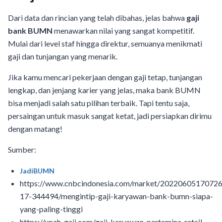
Dari data dan rincian yang telah dibahas, jelas bahwa
gaji
bank BUMN
menawarkan nilai yang sangat kompetitif.
Mulai dari level staf hingga direktur, semuanya menikmati
gaji dan tunjangan yang menarik.
Jika kamu mencari pekerjaan dengan gaji tetap, tunjangan
lengkap, dan jenjang karier yang jelas, maka bank BUMN
bisa menjadi salah satu pilihan terbaik. Tapi tentu saja,
persaingan untuk masuk sangat ketat, jadi persiapkan dirimu
dengan matang!
Sumber:
JadiBUMN
https://www.cnbcindonesia.com/market/20220605170726
17-344494/mengintip-gaji-karyawan-bank-bumn-siapa-
yang-paling-tinggi
https://upah-gaji.com/gaji-karyawan-pertamina-retail-