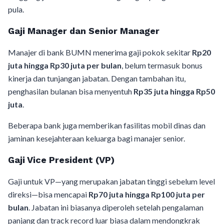
pula.
Gaji Manager dan Senior Manager
Manajer di bank BUMN menerima gaji pokok sekitar
Rp20
juta hingga Rp30 juta per bulan
, belum termasuk bonus
kinerja dan tunjangan jabatan. Dengan tambahan itu,
penghasilan bulanan bisa menyentuh
Rp35 juta hingga Rp50
juta
.
Beberapa bank juga memberikan fasilitas mobil dinas dan
jaminan kesejahteraan keluarga bagi manajer senior.
Gaji Vice President (VP)
Gaji untuk VP—yang merupakan jabatan tinggi sebelum level
direksi—bisa mencapai
Rp70 juta hingga Rp100 juta per
bulan
. Jabatan ini biasanya diperoleh setelah pengalaman
panjang dan track record luar biasa dalam mendongkrak