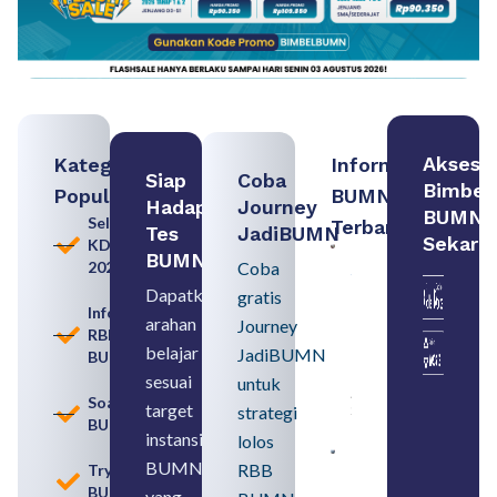
Akses
Kategori
Informasi
Siap
Coba
Bimbel
Populer
BUMN
Hadapi
Journey
BUMN
Seleksi
Terbaru:
Tes
JadiBUMN
Sekara
KDKMP
Persiapan
BUMN
2026
Coba
Seleksi
Rekrutmen
Dapatkan
gratis
dengan
Informasi
arahan
Memahami
Journey
RBB
Usia
belajar
JadiBUMN
BUMN
Pensiun
BUMN
sesuai
untuk
August 8,
Soal
target
strategi
2026
BUMN
instansi
lolos
Contoh
BUMN
RBB
Tryout
BUMN dan
BUMN
BUMD
yang