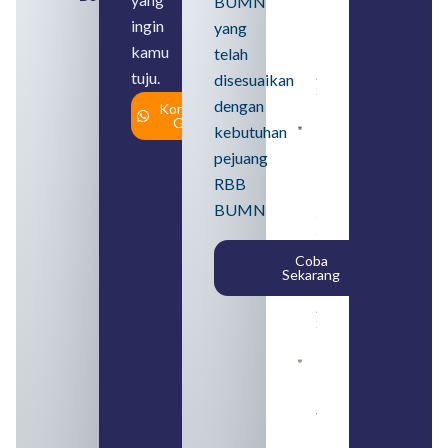
BUMN
Pengertian,
ingin
yang
Perbedaan,
serta Jenis
kamu
telah
Usahanya
tuju.
August 6,
disesuaikan
2026
dengan
Konsultasi
Gratis
kebutuhan
Loker
BUMN
pejuang
2026
untuk
RBB
Lulusan
BUMN
SMA
Syarat,
Posisi,
Coba
dan
Sekarang
Cara
Daftar
August 5,
2026
Daftar 4
Bank Milik
BUMN
yang
Tergabung
dalam