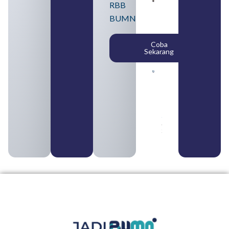
Pengertian
RBB
BUMN dan
BUMN
BUMS Ciri-
Ciri, Tujuan,
serta
Coba
Perbedaannya
Sekarang
August 3, 2026
Daftar
Perusahaan
BUMN 2026
dari
Berbagai
Sektor
August 2,
2026