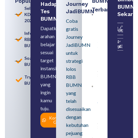
Populer
BUMN
Hadapi
Journey
BUMN
Seleksi
Terbaru:
Tes
JadiBUMN
Sekara
KDKMP
Loker
BUMN
2026
Coba
BUMN
2026
Dapatkan
gratis
untuk
Informasi
arahan
Lulusan
Journey
RBB
SMA
belajar
JadiBUMN
BUMN
Syarat,
Posisi,
sesuai
untuk
dan
Soal
target
strategi
Cara
BUMN
Daftar
instansi
lolos
August 5,
2026
BUMN
RBB
Tryout
BUMN
yang
BUMN
Daftar 4
ingin
yang
Bank Milik
BUMN
kamu
telah
yang
tuju.
Tergabung
disesuaikan
dalam
dengan
Konsultasi
Himbara
Gratis
August 4,
kebutuhan
2026
pejuang