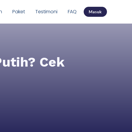
n
Paket
Testimoni
FAQ
Masuk
Putih? Cek