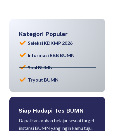
Kategori Populer
Seleksi KDKMP 2026
Informasi RBB BUMN
Soal BUMN
Tryout BUMN
Siap Hadapi Tes BUMN
Dapatkan arahan belajar sesuai target
instansi BUMN yang ingin kamu tuju.