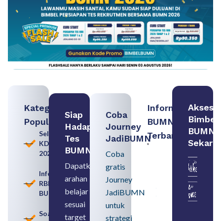
Akses
Kategori
Informasi
Siap
Coba
Bimbel
Populer
BUMN
Hadapi
Journey
BUMN
Seleksi
Terbaru:
Tes
JadiBUMN
Sekara
KDKMP
Loker
BUMN
2026
Coba
BUMN
2026
Dapatkan
gratis
untuk
Informasi
arahan
Lulusan
Journey
RBB
SMA
belajar
JadiBUMN
BUMN
Syarat,
Posisi,
sesuai
untuk
dan
Soal
target
strategi
Cara