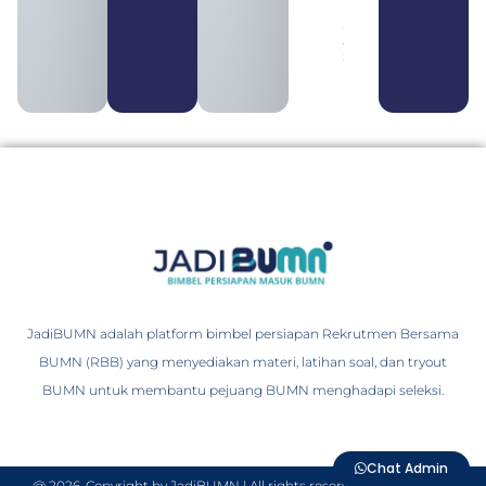
Berbagai
Sektor
August 2,
2026
JadiBUMN adalah platform bimbel persiapan Rekrutmen Bersama
BUMN (RBB) yang menyediakan materi, latihan soal, dan tryout
BUMN untuk membantu pejuang BUMN menghadapi seleksi.
Chat Admin
@ 2026. Copyright by JadiBUMN | All rights reserved PT Cerebrum