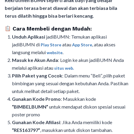
Rekrutmen BUMN seperti anak bayi yang belajar
berjalan terasa berat diawal dan akan terbiasa bila
terus dilatih hingga bisa berlari kencang.
Cara Membeli dengan Mudah:
Unduh Aplikasi
jadiBUMN: Temukan aplikasi
jadiBUMN di
atau
, atau akses
Play Store
App Store
langsung melalui
.
website
Masuk ke Akun Anda
: Login ke akun jadiBUMN Anda
melalui aplikasi atau
situs web.
Pilih Paket yang Cocok
: Dalam menu “Beli”, pilih paket
bimbingan yang sesuai dengan kebutuhan Anda. Pastikan
untuk melihat detail setiap paket.
Gunakan Kode Promo
: Masukkan kode
“BIMBELBUMN”
untuk mendapat diskon spesial sesuai
poster promo
Gunakan Kode Afiliasi
: Jika Anda memiliki kode
“RES163797”
, masukkan untuk diskon tambahan.