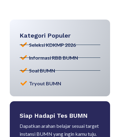
Kategori Populer
Seleksi KDKMP 2026
Informasi RBB BUMN
Soal BUMN
Tryout BUMN
Siap Hadapi Tes BUMN
Dapatkan arahan belajar sesuai target
instansi BUMN yang ingin kamu tuju.