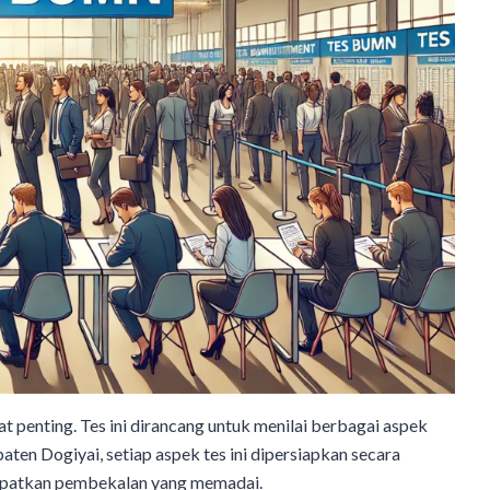
 penting. Tes ini dirancang untuk menilai berbagai aspek
 Dogiyai, setiap aspek tes ini dipersiapkan secara
apatkan pembekalan yang memadai.