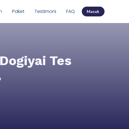
n
Paket
Testimoni
FAQ
Masuk
ogiyai Tes
?