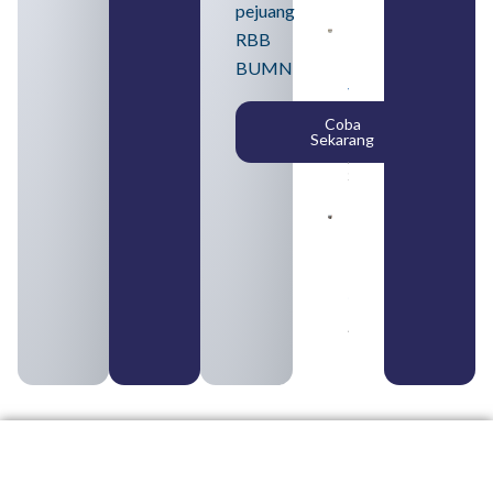
pejuang
Daftar 4
RBB
Bank Milik
BUMN
BUMN
yang
Tergabung
Coba
dalam
Sekarang
Himbara
August 4,
2026
Pengertian
BUMN dan
BUMS Ciri-
Ciri, Tujuan,
serta
Perbedaannya
August 3, 2026