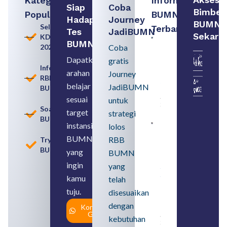
Kategori
Informasi
Siap
Coba
Bimbel
Populer
BUMN
Hadapi
Journey
BUMN
Seleksi
Terbaru:
Tes
JadiBUMN
Sekara
KDKMP
Contoh
BUMN
2026
Coba
BUMN dan
BUMD
Dapatkan
gratis
Pengertian,
Informasi
arahan
Perbedaan,
Journey
RBB
serta Jenis
belajar
JadiBUMN
BUMN
Usahanya
August 6,
sesuai
untuk
2026
Soal
target
strategi
BUMN
instansi
lolos
Loker
BUMN
BUMN
RBB
Tryout
2026
BUMN
untuk
yang
BUMN
Lulusan
ingin
yang
SMA
Syarat,
kamu
telah
Posisi,
tuju.
dan
disesuaikan
Cara
dengan
Konsultasi
Daftar
Gratis
August 5,
kebutuhan
2026