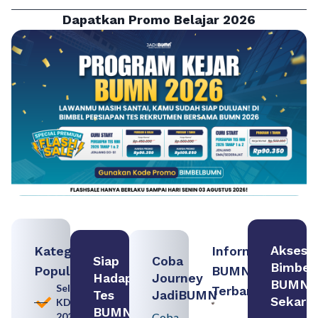
Dapatkan Promo Belajar 2026
Akses
Kategori
Informasi
Siap
Coba
Bimbel
Populer
BUMN
Hadapi
Journey
BUMN
Seleksi
Terbaru:
Tes
JadiBUMN
Sekara
KDKMP
Persiapan
BUMN
2026
Coba