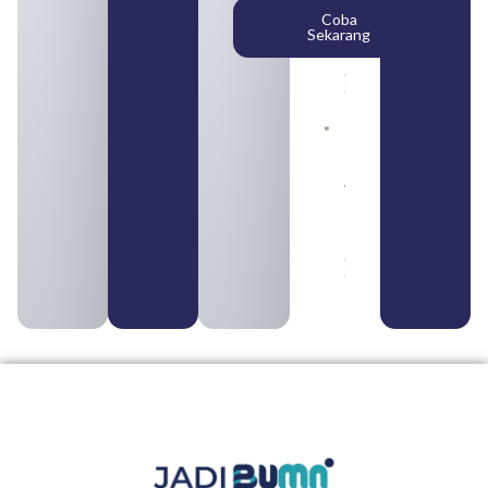
Posisi,
Coba
dan
Sekarang
Cara
Daftar
August 5,
2026
Daftar 4
Bank Milik
BUMN
yang
Tergabung
dalam
Himbara
August 4,
2026