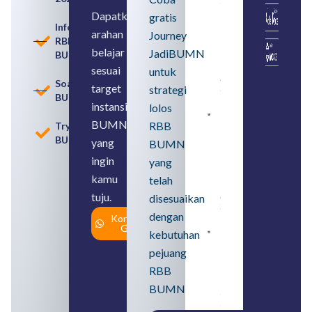
Seleksi
Rekrutmen
Dapatkan
gratis
dengan
Informasi
arahan
Memahami
Journey
RBB
Usia
belajar
JadiBUMN
BUMN
Pensiun
BUMN
sesuai
untuk
August 8,
Soal
target
strategi
2026
BUMN
instansi
lolos
Contoh
BUMN
RBB
Tryout
BUMN dan
BUMN
BUMD
yang
BUMN
Pengertian,
ingin
yang
Perbedaan,
serta Jenis
kamu
telah
Usahanya
tuju.
August 6,
disesuaikan
2026
dengan
Konsultasi
Gratis
kebutuhan
Loker
BUMN
pejuang
2026
untuk
RBB
Lulusan
BUMN
SMA
Syarat,