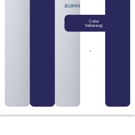
Lulusan
BUMN
SMA
Syarat,
Posisi,
Coba
dan
Sekarang
Cara
Daftar
August 5,
2026
Daftar 4
Bank Milik
BUMN
yang
Tergabung
dalam
Himbara
August 4,
2026