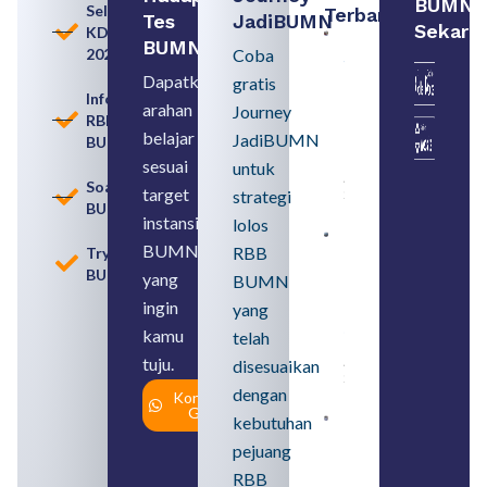
BUMN
Seleksi
Terbaru:
Tes
JadiBUMN
Sekara
KDKMP
Persiapan
BUMN
2026
Coba
Seleksi
Rekrutmen
Dapatkan
gratis
dengan
Informasi
arahan
Memahami
Journey
RBB
Usia
belajar
JadiBUMN
BUMN
Pensiun
BUMN
sesuai
untuk
August 8,
Soal
target
strategi
2026
BUMN
instansi
lolos
Contoh
BUMN
RBB
Tryout
BUMN dan
BUMN
BUMD
yang
BUMN
Pengertian,
ingin
yang
Perbedaan,
serta Jenis
kamu
telah
Usahanya
tuju.
August 6,
disesuaikan
2026
dengan
Konsultasi
Gratis
kebutuhan
Loker
BUMN
pejuang
2026
untuk
RBB