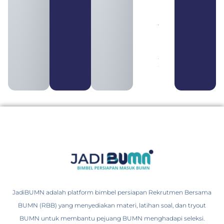
Daftar 4
Bank Milik
BUMN
yang
Tergabung
dalam
Himbara
August 4,
2026
JadiBUMN adalah platform bimbel persiapan Rekrutmen Bersama
BUMN (RBB) yang menyediakan materi, latihan soal, dan tryout
BUMN untuk membantu pejuang BUMN menghadapi seleksi.