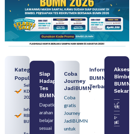
Akses
Kategori
Informasi
Siap
Coba
Bimbel
Populer
BUMN
Hadapi
Journey
BUMN
Seleksi
Terbaru:
Tes
JadiBUMN
Sekara
KDKMP
Persiapan
BUMN
2026
Coba
Seleksi
Rekrutmen
Dapatkan
gratis
dengan
Informasi
arahan
Memahami
Journey
RBB
Usia
belajar
JadiBUMN
BUMN
Pensiun
BUMN
sesuai
untuk
August 8,
Soal