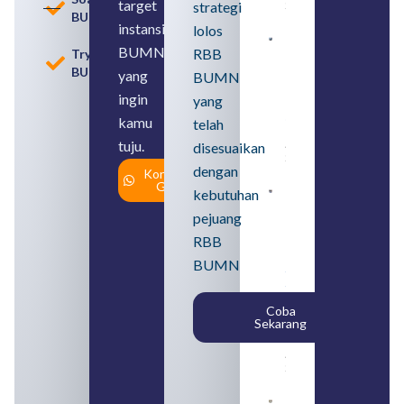
target
strategi
2026
BUMN
instansi
lolos
Contoh
BUMN
RBB
Tryout
BUMN dan
BUMN
BUMD
yang
BUMN
Pengertian,
ingin
yang
Perbedaan,
serta Jenis
kamu
telah
Usahanya
tuju.
August 6,
disesuaikan
2026
dengan
Konsultasi
Gratis
kebutuhan
Loker
BUMN
pejuang
2026
untuk
RBB
Lulusan
BUMN
SMA
Syarat,
Posisi,
Coba
dan
Sekarang
Cara
Daftar
August 5,
2026