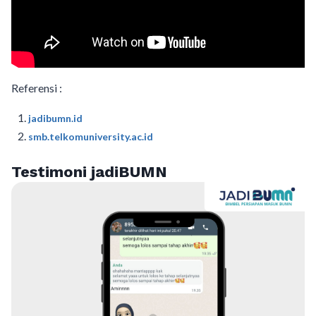
Referensi :
jadibumn.id
smb.telkomuniversity.ac.id
Testimoni jadiBUMN