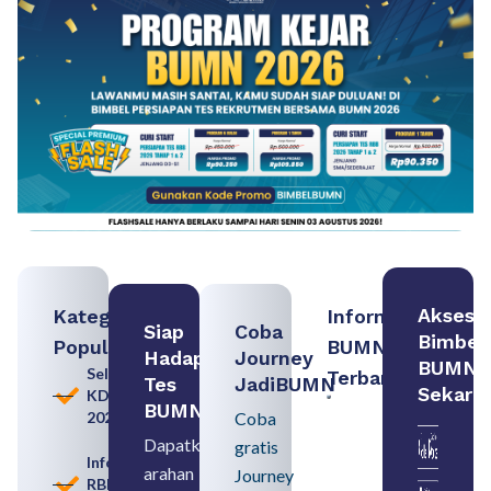
Akses
Kategori
Informasi
Siap
Coba
Bimbel
Populer
BUMN
Hadapi
Journey
BUMN
Seleksi
Terbaru:
Tes
JadiBUMN
Sekara
KDKMP
Contoh
BUMN
2026
Coba
BUMN dan
BUMD
Dapatkan
gratis
Pengertian,
Informasi
arahan
Perbedaan,
Journey
RBB
serta Jenis