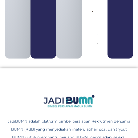
Pengertian
BUMN dan
BUMS Ciri-
Ciri, Tujuan,
serta
Perbedaannya
August 3, 2026
JadiBUMN adalah platform bimbel persiapan Rekrutmen Bersama
BUMN (RBB) yang menyediakan materi, latihan soal, dan tryout
BUMN untuk membantu pejuang BUMN menghadapi seleksi.