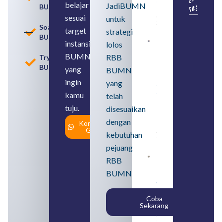
belajar
JadiBUMN
BUMN
Usahanya
August 6,
sesuai
untuk
2026
Soal
target
strategi
BUMN
instansi
lolos
Loker
BUMN
BUMN
RBB
Tryout
2026
BUMN
untuk
yang
BUMN
Lulusan
ingin
yang
SMA
Syarat,
kamu
telah
Posisi,
tuju.
dan
disesuaikan
Cara
dengan
Konsultasi
Daftar
Gratis
August 5,
kebutuhan
2026
pejuang
Daftar 4
RBB
Bank Milik
BUMN
BUMN
yang
Tergabung
Coba
dalam
Sekarang
Himbara
August 4,
2026