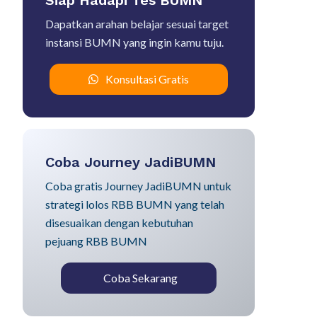
Siap Hadapi Tes BUMN
Dapatkan arahan belajar sesuai target
instansi BUMN yang ingin kamu tuju.
Konsultasi Gratis
Coba Journey JadiBUMN
Coba gratis Journey JadiBUMN untuk
strategi lolos RBB BUMN yang telah
disesuaikan dengan kebutuhan
pejuang RBB BUMN
Coba Sekarang