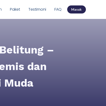
n
Paket
Testimoni
FAQ
Masuk
Belitung –
emis dan
i Muda