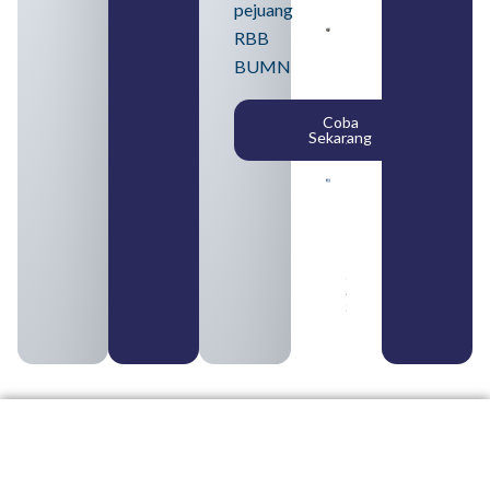
pejuang
Pengertian
RBB
BUMN dan
BUMN
BUMS Ciri-
Ciri, Tujuan,
serta
Coba
Perbedaannya
Sekarang
August 3, 2026
Daftar
Perusahaan
BUMN 2026
dari
Berbagai
Sektor
August 2,
2026