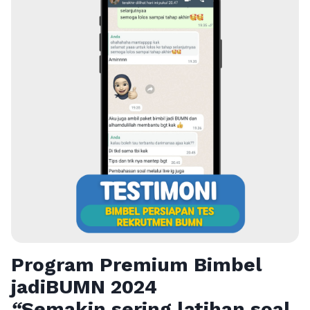
Program Premium Bimbel
jadiBUMN 202
4
“
Semakin sering latihan soal