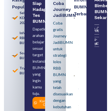
Siap
Coba
Bimbel
Populer
BUMN
Hadapi
Journey
BUMN
Seleksi
Terbaru:
Tes
JadiBUMN
Sekara
KDKMP
Loker
BUMN
2026
Coba
BUMN
2026
Dapatkan
gratis
untuk
Informasi
arahan
Lulusan
Journey
RBB
SMA
belajar
JadiBUMN
BUMN
Syarat,
Posisi,
sesuai
untuk
dan
Soal
target
strategi
Cara
BUMN
Daftar
instansi
lolos
August 5,
2026
BUMN
RBB
Tryout
BUMN
yang
BUMN
Daftar 4
ingin
yang
Bank Milik
BUMN
kamu
telah
yang
tuju.
Tergabung
disesuaikan
dalam
dengan
Konsultasi
Himbara
Gratis
August 4,
kebutuhan
2026