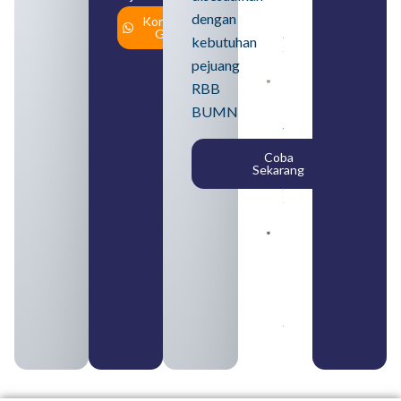
Cara
dengan
Konsultasi
Daftar
Gratis
August 5,
kebutuhan
2026
pejuang
Daftar 4
RBB
Bank Milik
BUMN
BUMN
yang
Tergabung
Coba
dalam
Sekarang
Himbara
August 4,
2026
Pengertian
BUMN dan
BUMS Ciri-
Ciri, Tujuan,
serta
Perbedaannya
August 3, 2026