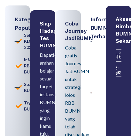
Akses
Kategori
Informasi
Siap
Coba
Bimbel
Populer
BUMN
Hadapi
Journey
BUMN
Seleksi
Terbaru:
Tes
JadiBUMN
Sekara
KDKMP
Contoh
BUMN
2026
Coba
BUMN dan
BUMD
Dapatkan
gratis
Pengertian,
Informasi
arahan
Perbedaan,
Journey
RBB
serta Jenis
belajar
JadiBUMN
BUMN
Usahanya
August 6,
sesuai
untuk
2026
Soal
target
strategi
BUMN
instansi
lolos
Loker
BUMN
BUMN
RBB
Tryout
2026
BUMN
untuk
yang
BUMN
Lulusan
ingin
yang
SMA
Syarat,
kamu
telah
Posisi,
tuju.
dan
disesuaikan