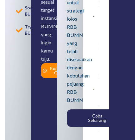
August 6,
sesuai
untuk
2026
Soal
target
strategi
BUMN
instansi
lolos
Loker
BUMN
BUMN
RBB
Tryout
2026
BUMN
untuk
yang
BUMN
Lulusan
ingin
yang
SMA
Syarat,
kamu
telah
Posisi,
tuju.
dan
disesuaikan
Cara
dengan
Konsultasi
Daftar
Gratis
August 5,
kebutuhan
2026
pejuang
Daftar 4
RBB
Bank Milik
BUMN
BUMN
yang
Tergabung
Coba
dalam
Sekarang
Himbara
August 4,
2026