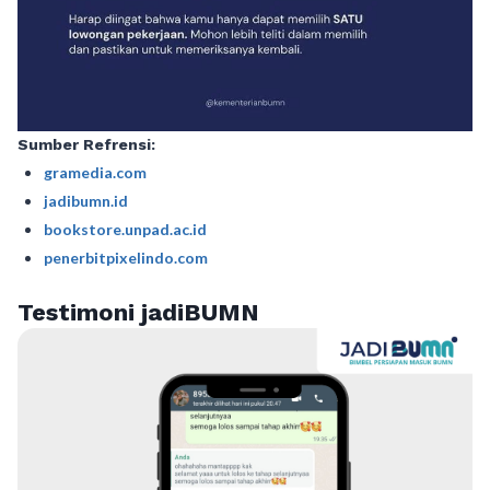
Sumber Refrensi:
gramedia.com
jadibumn.id
bookstore.unpad.ac.id
penerbitpixelindo.com
Testimoni jadiBUMN