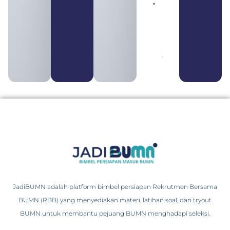
Pengertian
BUMN dan
BUMS Ciri-
Ciri, Tujuan,
serta
Perbedaannya
August 3, 2026
JadiBUMN adalah platform bimbel persiapan Rekrutmen Bersama
BUMN (RBB) yang menyediakan materi, latihan soal, dan tryout
BUMN untuk membantu pejuang BUMN menghadapi seleksi.