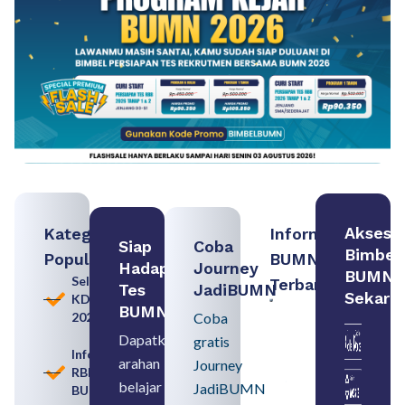
Akses
Kategori
Informasi
Siap
Coba
Bimbel
Populer
BUMN
Hadapi
Journey
BUMN
Seleksi
Terbaru:
Tes
JadiBUMN
Sekara
KDKMP
Contoh
BUMN
2026
Coba
BUMN dan
BUMD
Dapatkan
gratis
Pengertian,
Informasi
arahan
Perbedaan,
Journey
RBB
serta Jenis
belajar
JadiBUMN
BUMN
Usahanya