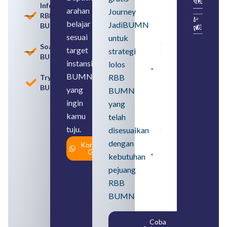
dengan
Informasi
arahan
Memahami
Journey
RBB
Usia
belajar
JadiBUMN
BUMN
Pensiun
BUMN
sesuai
untuk
August 8,
Soal
target
strategi
2026
BUMN
instansi
lolos
Contoh
BUMN
RBB
Tryout
BUMN dan
BUMN
BUMD
yang
BUMN
Pengertian,
ingin
yang
Perbedaan,
serta Jenis
kamu
telah
Usahanya
tuju.
August 6,
disesuaikan
2026
dengan
Konsultasi
Gratis
kebutuhan
Loker
BUMN
pejuang
2026
untuk
RBB
Lulusan
BUMN
SMA
Syarat,
Posisi,
Coba
dan