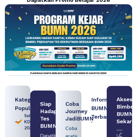
Akses
Kategori
Informasi
Siap
Coba
Bimbel
Populer
BUMN
Hadapi
Journey
BUMN
Seleksi
Terbaru:
Tes
JadiBUMN
Sekara
KDKMP
Persiapan
BUMN
2026
Coba
Seleksi
Rekrutmen
Dapatkan
gratis