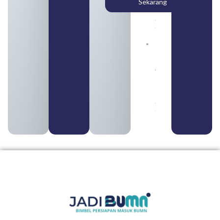
Sekarang
Cara
Daftar
August 5,
2026
Daftar 4
Bank Milik
BUMN
yang
Tergabung
dalam
Himbara
August 4,
2026