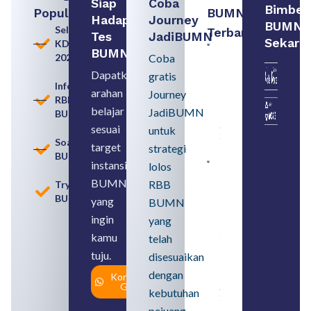
Siap
Coba
Bimbel
Populer
BUMN
Hadapi
Journey
BUMN
Seleksi
Terbaru:
Tes
JadiBUMN
Sekara
KDKMP
Contoh
BUMN
2026
Coba
BUMN dan
BUMD
Dapatkan
gratis
Pengertian,
Informasi
arahan
Perbedaan,
Journey
RBB
serta Jenis
belajar
JadiBUMN
BUMN
Usahanya
August 6,
sesuai
untuk
2026
Soal
target
strategi
BUMN
instansi
lolos
Loker
BUMN
BUMN
RBB
Tryout
2026
BUMN
untuk
yang
BUMN
Lulusan
ingin
yang
SMA
Syarat,
kamu
telah
Posisi,
tuju.
dan
disesuaikan
Cara
dengan
Konsultasi
Daftar
Gratis
August 5,
kebutuhan
2026
pejuang