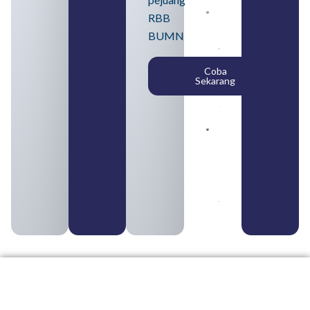
Daftar 4
RBB
Bank Milik
BUMN
BUMN
yang
Tergabung
Coba
dalam
Sekarang
Himbara
August 4,
2026
Pengertian
BUMN dan
BUMS Ciri-
Ciri, Tujuan,
serta
Perbedaannya
August 3, 2026