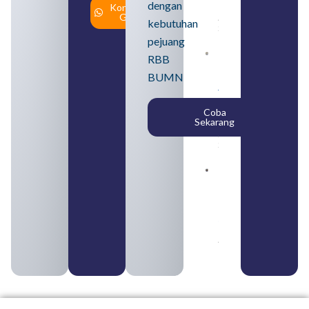
dengan
Konsultasi
Daftar
Gratis
August 5,
kebutuhan
2026
pejuang
Daftar 4
RBB
Bank Milik
BUMN
BUMN
yang
Tergabung
Coba
dalam
Sekarang
Himbara
August 4,
2026
Pengertian
BUMN dan
BUMS Ciri-
Ciri, Tujuan,
serta
Perbedaannya
August 3, 2026