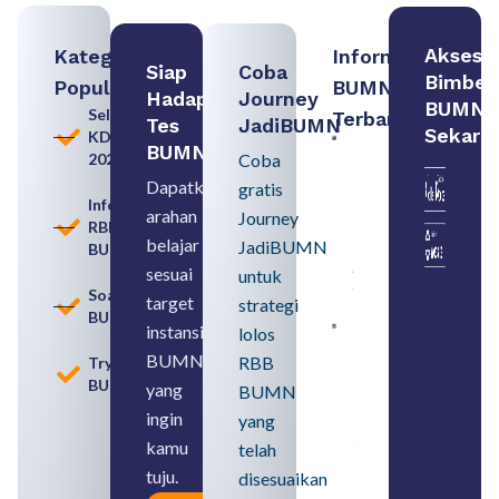
Akses
Kategori
Informasi
Siap
Coba
Bimbel
Populer
BUMN
Hadapi
Journey
BUMN
Seleksi
Terbaru:
Tes
JadiBUMN
Sekara
KDKMP
Contoh
BUMN
2026
Coba
BUMN dan
BUMD
Dapatkan
gratis
Pengertian,
Informasi
arahan
Perbedaan,
Journey
RBB
serta Jenis
belajar
JadiBUMN
BUMN
Usahanya
August 6,
sesuai
untuk
2026
Soal
target
strategi
BUMN
instansi
lolos
Loker
BUMN
BUMN
RBB
Tryout
2026
BUMN
untuk
yang
BUMN
Lulusan
ingin
yang
SMA
Syarat,
kamu
telah
Posisi,
tuju.
dan
disesuaikan
Cara