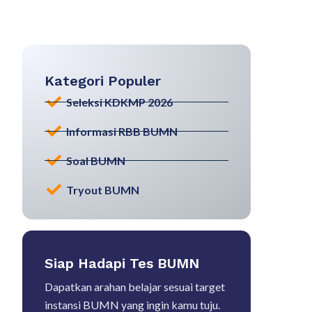
Kategori Populer
Seleksi KDKMP 2026
Informasi RBB BUMN
Soal BUMN
Tryout BUMN
Siap Hadapi Tes BUMN
Dapatkan arahan belajar sesuai target
instansi BUMN yang ingin kamu tuju.