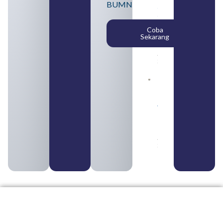
BUMN
SMA
Syarat,
Posisi,
Coba
dan
Sekarang
Cara
Daftar
August 5,
2026
Daftar 4
Bank Milik
BUMN
yang
Tergabung
dalam
Himbara
August 4,
2026