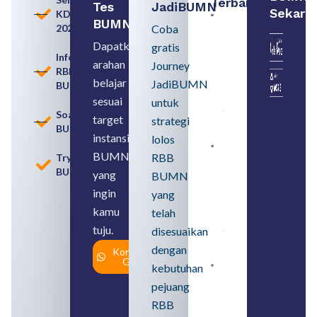
Terbaru:
Tes
JadiBUMN
Sekara
KDKMP
Persiapan
BUMN
2026
Coba
Seleksi
Rekrutmen
Dapatkan
gratis
dengan
Informasi
arahan
Memahami
Journey
RBB
Usia
belajar
JadiBUMN
BUMN
Pensiun
BUMN
sesuai
untuk
August 8,
Soal
target
strategi
2026
BUMN
instansi
lolos
Contoh
BUMN
RBB
Tryout
BUMN dan
BUMN
BUMD
yang
BUMN
Pengertian,
ingin
yang
Perbedaan,
serta Jenis
kamu
telah
Usahanya
tuju.
August 6,
disesuaikan
2026
dengan
Konsultasi
Gratis
kebutuhan
Loker
BUMN
pejuang
2026
untuk
RBB
Lulusan