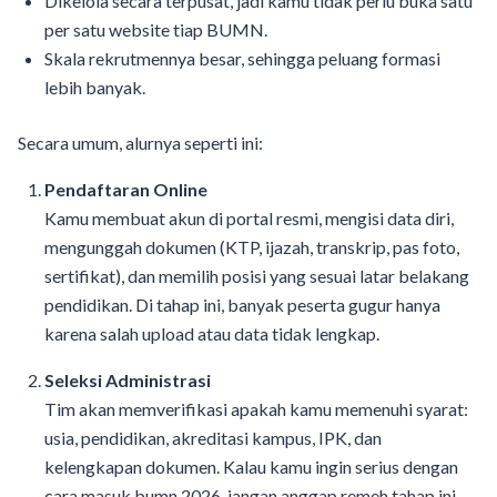
Dikelola secara terpusat, jadi kamu tidak perlu buka satu
per satu website tiap BUMN.
Skala rekrutmennya besar, sehingga peluang formasi
lebih banyak.
Secara umum, alurnya seperti ini:
Pendaftaran Online
Kamu membuat akun di portal resmi, mengisi data diri,
mengunggah dokumen (KTP, ijazah, transkrip, pas foto,
sertifikat), dan memilih posisi yang sesuai latar belakang
pendidikan. Di tahap ini, banyak peserta gugur hanya
karena salah upload atau data tidak lengkap.
Seleksi Administrasi
Tim akan memverifikasi apakah kamu memenuhi syarat:
usia, pendidikan, akreditasi kampus, IPK, dan
kelengkapan dokumen. Kalau kamu ingin serius dengan
cara masuk bumn 2026, jangan anggap remeh tahap ini.