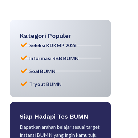
Kategori Populer
Seleksi KDKMP 2026
Informasi RBB BUMN
Soal BUMN
Tryout BUMN
Siap Hadapi Tes BUMN
Dapatkan arahan belajar sesuai target
instansi BUMN yang ingin kamu tuju.