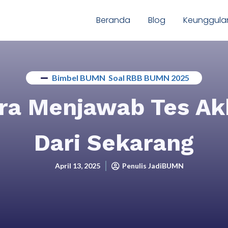
Beranda
Blog
Keunggula
Bimbel BUMN
,
Soal RBB BUMN 2025
ra Menjawab Tes A
Dari Sekarang
April 13, 2025
Penulis JadiBUMN