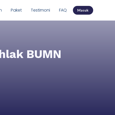
n
Paket
Testimoni
FAQ
Masuk
khlak BUMN