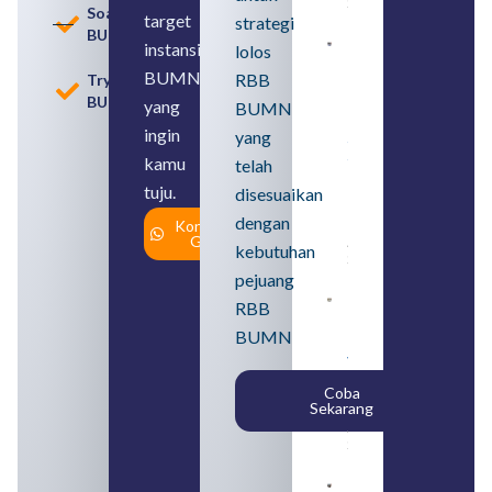
2026
Soal
target
strategi
BUMN
instansi
lolos
Loker
BUMN
BUMN
RBB
Tryout
2026
BUMN
untuk
yang
BUMN
Lulusan
ingin
yang
SMA
Syarat,
kamu
telah
Posisi,
tuju.
dan
disesuaikan
Cara
dengan
Konsultasi
Daftar
Gratis
August 5,
kebutuhan
2026
pejuang
Daftar 4
RBB
Bank Milik
BUMN
BUMN
yang
Tergabung
Coba
dalam
Sekarang
Himbara
August 4,
2026
Pengertian