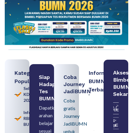
Akses
Kategori
Informasi
Siap
Coba
Bimbel
Populer
BUMN
Hadapi
Journey
BUMN
Seleksi
Terbaru:
Tes
JadiBUMN
Sekara
KDKMP
Contoh
BUMN
2026
Coba
BUMN dan
BUMD
Dapatkan
gratis
Pengertian,
Informasi
arahan
Perbedaan,
Journey
RBB
serta Jenis
belajar
JadiBUMN
BUMN
Usahanya
August 6,
sesuai
untuk